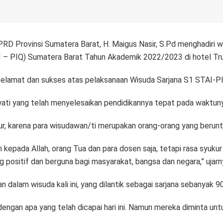
RD Provinsi Sumatera Barat, H. Maigus Nasir, S.Pd menghadiri wi
 – PIQ) Sumatera Barat Tahun Akademik 2022/2023 di hotel Tr
lamat dan sukses atas pelaksanaan Wisuda Sarjana S1 STAI-PIQ
ati yang telah menyelesaikan pendidikannya tepat pada waktuny
r, karena para wisudawan/ti merupakan orang-orang yang beruntu
h kepada Allah, orang Tua dan para dosen saja, tetapi rasa syukur
ng positif dan berguna bagi masyarakat, bangsa dan negara,” ujarn
 dalam wisuda kali ini, yang dilantik sebagai sarjana sebanyak 
dengan apa yang telah dicapai hari ini. Namun mereka diminta u