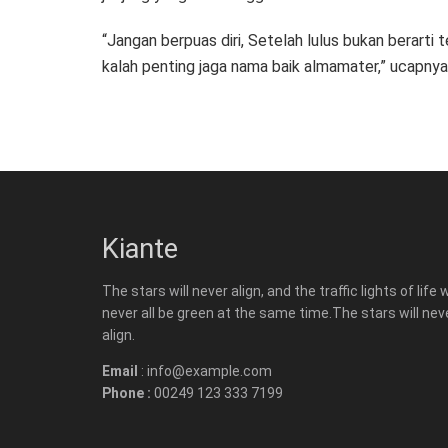
“Jangan berpuas diri, Setelah lulus bukan berarti t
kalah penting jaga nama baik almamater,” ucapnya
Kiante
The stars will never align, and the traffic lights of life w
never all be green at the same time.The stars will nev
align.
Email
: info@example.com
Phone :
00249 123 333 7199