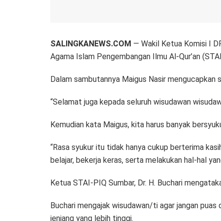
SALINGKANEWS.COM
— Wakil Ketua Komisi I DP
Agama Islam Pengembangan Ilmu Al-Qur’an (STAI
Dalam sambutannya Maigus Nasir mengucapkan se
“Selamat juga kepada seluruh wisudawan wisudaw
Kemudian kata Maigus, kita harus banyak bersyuku
“Rasa syukur itu tidak hanya cukup berterima kasi
belajar, bekerja keras, serta melakukan hal-hal ya
Ketua STAI-PIQ Sumbar, Dr. H. Buchari mengatakan
Buchari mengajak wisudawan/ti agar jangan puas 
jenjang yang lebih tinggi.