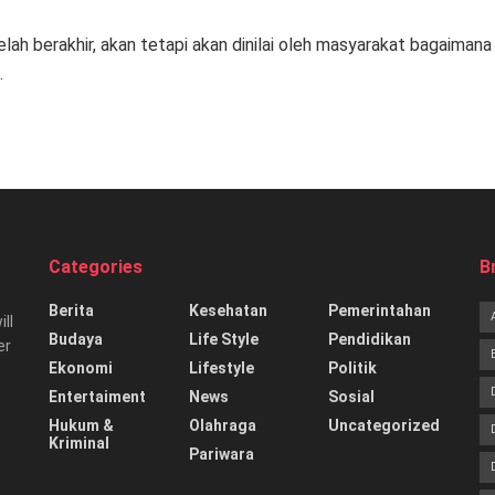
elah berakhir, akan tetapi akan dinilai oleh masyarakat bagaimana 
.
Categories
B
Berita
Kesehatan
Pemerintahan
ill
Budaya
Life Style
Pendidikan
er
Ekonomi
Lifestyle
Politik
Entertaiment
News
Sosial
Hukum &
Olahraga
Uncategorized
Kriminal
Pariwara