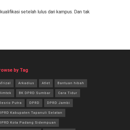
kualifikasi setelah lulus dari kampus. Dan tak
rowse by Tag
Afrizal
Arkadius
Atlet
Bantuan hibah
Bimtek
BK DPRD Sumbar
Cara Tidur
Desrio Putra
DPRD
DPRD Jambi
DPRD Kabupaten Tapanuli Selatan
DPRD Kota Padang Sidempuan