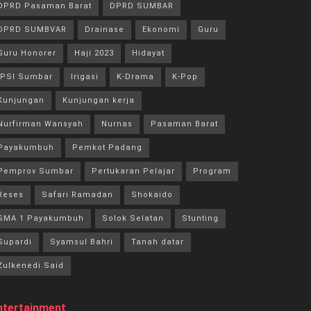
DPRD Pasaman Barat
DPRD SUMBAR
DPRD SUMBVAR
Drainase
Ekonomi
Guru
Guru Honorer
Haji 2023
Hidayat
IPSI Sumbar
Irigasi
K-Drama
K-Pop
Kunjungan
Kunjungan kerja
Nurfirman Wansyah
Nurnas
Pasaman Barat
Payakumbuh
Pemkot Padang
Pemprov Sumbar
Pertukaran Pelajar
Program
Reses
Safari Ramadan
Shokaido
SMA 1 Payakumbuh
Solok Selatan
Stunting
Supardi
Syamsul Bahri
Tanah datar
Zulkenedi Said
ntertainment