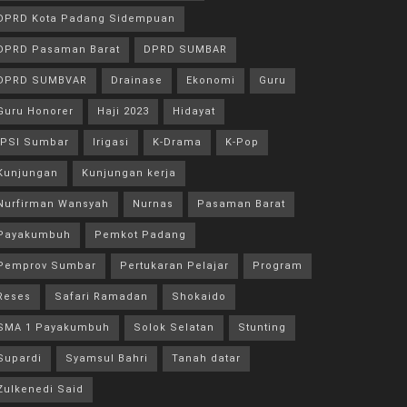
DPRD Kota Padang Sidempuan
DPRD Pasaman Barat
DPRD SUMBAR
DPRD SUMBVAR
Drainase
Ekonomi
Guru
Guru Honorer
Haji 2023
Hidayat
IPSI Sumbar
Irigasi
K-Drama
K-Pop
Kunjungan
Kunjungan kerja
Nurfirman Wansyah
Nurnas
Pasaman Barat
Payakumbuh
Pemkot Padang
Pemprov Sumbar
Pertukaran Pelajar
Program
Reses
Safari Ramadan
Shokaido
SMA 1 Payakumbuh
Solok Selatan
Stunting
Supardi
Syamsul Bahri
Tanah datar
Zulkenedi Said