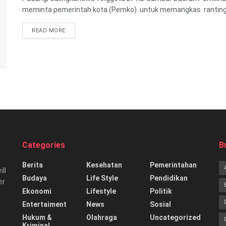
meminta pemerintah kota (Pemko) untuk memangkas ranting p
READ MORE
Categories
B
Berita
Kesehatan
Pemerintahan
ill
Budaya
Life Style
Pendidikan
er
Ekonomi
Lifestyle
Politik
Entertaiment
News
Sosial
Hukum &
Olahraga
Uncategorized
Kriminal