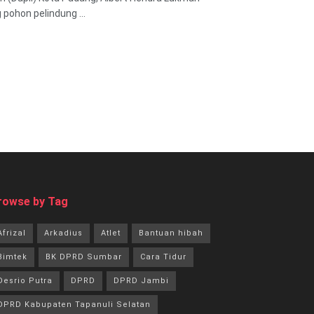
ohon pelindung ...
rowse by Tag
Afrizal
Arkadius
Atlet
Bantuan hibah
Bimtek
BK DPRD Sumbar
Cara Tidur
Desrio Putra
DPRD
DPRD Jambi
DPRD Kabupaten Tapanuli Selatan