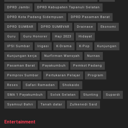
DPRD Jambi
DPRD Kabupaten Tapanuli Selatan
DPRD Kota Padang Sidempuan
DPRD Pasaman Barat
DPRD SUMBAR
DPRD SUMBVAR
Drainase
Ekonomi
Guru
Guru Honorer
Haji 2023
Hidayat
IPSI Sumbar
Irigasi
K-Drama
K-Pop
Kunjungan
Kunjungan kerja
Nurfirman Wansyah
Nurnas
Pasaman Barat
Payakumbuh
Pemkot Padang
Pemprov Sumbar
Pertukaran Pelajar
Program
Reses
Safari Ramadan
Shokaido
SMA 1 Payakumbuh
Solok Selatan
Stunting
Supardi
Syamsul Bahri
Tanah datar
Zulkenedi Said
Entertainment