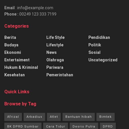
Email
: info@example.com
Phone :
00249 123 333 7199
Categories
Berita
Life Style
Pendidikan
Budaya
Lifestyle
Politik
Ekonomi
News
Sosial
Entertaiment
Olahraga
Uncategorized
Hukum & Kriminal
Pariwara
Kesehatan
Pemerintahan
Quick Links
Browse by Tag
Afrizal
Arkadius
Atlet
Bantuan hibah
Bimtek
BK DPRD Sumbar
Cara Tidur
Desrio Putra
DPRD