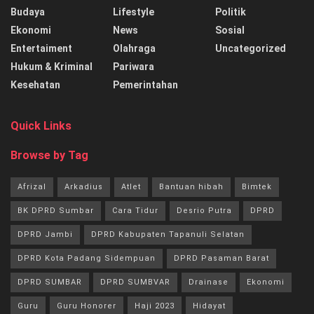
Budaya
Lifestyle
Politik
Ekonomi
News
Sosial
Entertaiment
Olahraga
Uncategorized
Hukum & Kriminal
Pariwara
Kesehatan
Pemerintahan
Quick Links
Browse by Tag
Afrizal
Arkadius
Atlet
Bantuan hibah
Bimtek
BK DPRD Sumbar
Cara Tidur
Desrio Putra
DPRD
DPRD Jambi
DPRD Kabupaten Tapanuli Selatan
DPRD Kota Padang Sidempuan
DPRD Pasaman Barat
DPRD SUMBAR
DPRD SUMBVAR
Drainase
Ekonomi
Guru
Guru Honorer
Haji 2023
Hidayat