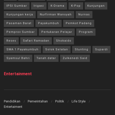
IPSI Sumbar
Irigasi
K-Drama
K-Pop
Kunjungan
Kunjungan kerja
Nurfirman Wansyah
Nurnas
Pasaman Barat
Payakumbuh
Pemkot Padang
Pemprov Sumbar
Pertukaran Pelajar
Program
Reses
Safari Ramadan
Shokaido
SMA 1 Payakumbuh
Solok Selatan
Stunting
Supardi
Syamsul Bahri
Tanah datar
Zulkenedi Said
Entertainment
Pendidikan
Pemerintahan
Politik
Life Style
Entertaiment