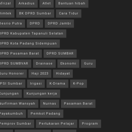
Afrizal
Arkadius
Atlet
Bantuan hibah
Bimtek
BK DPRD Sumbar
Cara Tidur
Desrio Putra
DPRD
DPRD Jambi
DPRD Kabupaten Tapanuli Selatan
DPRD Kota Padang Sidempuan
DPRD Pasaman Barat
DPRD SUMBAR
DPRD SUMBVAR
Drainase
Ekonomi
Guru
Guru Honorer
Haji 2023
Hidayat
IPSI Sumbar
Irigasi
K-Drama
K-Pop
Kunjungan
Kunjungan kerja
Nurfirman Wansyah
Nurnas
Pasaman Barat
Payakumbuh
Pemkot Padang
Pemprov Sumbar
Pertukaran Pelajar
Program