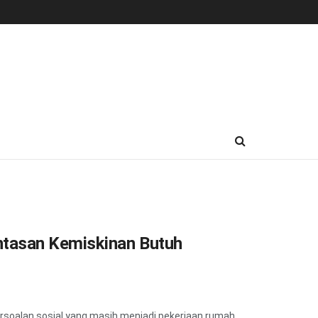
tasan Kemiskinan Butuh
oalan sosial yang masih menjadi pekerjaan rumah