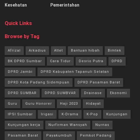
Kesehatan
Pemerintahan
Quick Links
Browse by Tag
Afrizal
Arkadius
Atlet
Bantuan hibah
Bimtek
BK DPRD Sumbar
Cara Tidur
Desrio Putra
DPRD
DPRD Jambi
DPRD Kabupaten Tapanuli Selatan
DPRD Kota Padang Sidempuan
DPRD Pasaman Barat
DPRD SUMBAR
DPRD SUMBVAR
Drainase
Ekonomi
Guru
Guru Honorer
Haji 2023
Hidayat
IPSI Sumbar
Irigasi
K-Drama
K-Pop
Kunjungan
Kunjungan kerja
Nurfirman Wansyah
Nurnas
Pasaman Barat
Payakumbuh
Pemkot Padang