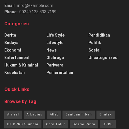
Email
: info@example.com
Phone :
00249 123 333 7199
Categories
Berita
Life Style
Pendidikan
Budaya
Lifestyle
Politik
Ekonomi
News
Sosial
Entertaiment
Olahraga
Uncategorized
Hukum & Kriminal
Pariwara
Kesehatan
Pemerintahan
Quick Links
Browse by Tag
Afrizal
Arkadius
Atlet
Bantuan hibah
Bimtek
BK DPRD Sumbar
Cara Tidur
Desrio Putra
DPRD