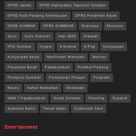
DPRD Jambi
DPRD Kabupaten Tapanuli Selatan
DPRD Kota Padang Sidempuan
DPRD Pasaman Barat
DPRD SUMBAR
DPRD SUMBVAR
Drainase
Ekonomi
Guru
Guru Honorer
Haji 2023
Hidayat
IPSI Sumbar
Irigasi
K-Drama
K-Pop
Kunjungan
Kunjungan kerja
Nurfirman Wansyah
Nurnas
Pasaman Barat
Payakumbuh
Pemkot Padang
Pemprov Sumbar
Pertukaran Pelajar
Program
Reses
Safari Ramadan
Shokaido
SMA 1 Payakumbuh
Solok Selatan
Stunting
Supardi
Syamsul Bahri
Tanah datar
Zulkenedi Said
Entertainment