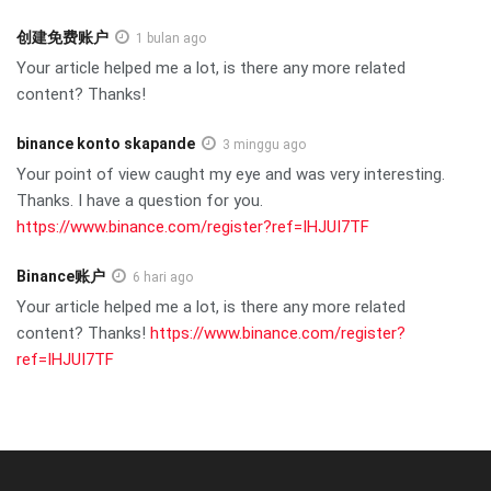
创建免费账户
1 bulan ago
Your article helped me a lot, is there any more related
content? Thanks!
binance konto skapande
3 minggu ago
Your point of view caught my eye and was very interesting.
Thanks. I have a question for you.
https://www.binance.com/register?ref=IHJUI7TF
Binance账户
6 hari ago
Your article helped me a lot, is there any more related
content? Thanks!
https://www.binance.com/register?
ref=IHJUI7TF