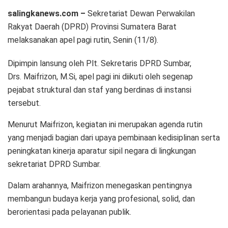
salingkanews.com –
Sekretariat Dewan Perwakilan
Rakyat Daerah (DPRD) Provinsi Sumatera Barat
melaksanakan apel pagi rutin, Senin (11/8).
Dipimpin lansung oleh Plt. Sekretaris DPRD Sumbar,
Drs. Maifrizon, M.Si, apel pagi ini diikuti oleh segenap
pejabat struktural dan staf yang berdinas di instansi
tersebut.
Menurut Maifrizon, kegiatan ini merupakan agenda rutin
yang menjadi bagian dari upaya pembinaan kedisiplinan serta
peningkatan kinerja aparatur sipil negara di lingkungan
sekretariat DPRD Sumbar.
Dalam arahannya, Maifrizon menegaskan pentingnya
membangun budaya kerja yang profesional, solid, dan
berorientasi pada pelayanan publik.