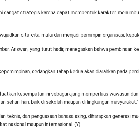
ni sangat strategis karena dapat membentuk karakter, menumbuhk
judkan cita-cita, mulai dari menjadi pemimpin organisasi, kepala
umbar, Ariswan, yang turut hadir, menegaskan bahwa pembinaa
epemimpinan, sedangkan tahap kedua akan diarahkan pada persia
atkan kesempatan ini sebagai ajang memperluas wawasan dan jari
n sehari-hari, baik di sekolah maupun di lingkungan masyarakat,” 
an teknis, dan penguasaan bahasa asing, diharapkan generasi 
gkat nasional maupun internasional. (Y)