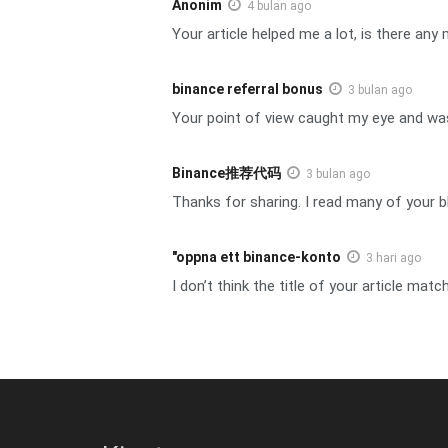
Anonim
4 bulan ago
Your article helped me a lot, is there an
binance referral bonus
3 bulan ago
Your point of view caught my eye and was 
Binance推荐代码
3 bulan ago
Thanks for sharing. I read many of your b
"oppna ett binance-konto
3 hari ago
I don’t think the title of your article mat