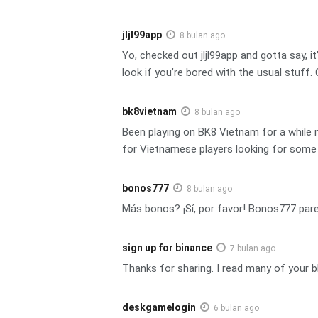
jljl99app
8 bulan ago
Yo, checked out jljl99app and gotta say, i
look if you’re bored with the usual stuff
bk8vietnam
8 bulan ago
Been playing on BK8 Vietnam for a while n
for Vietnamese players looking for some 
bonos777
8 bulan ago
Más bonos? ¡Sí, por favor! Bonos777 pare
sign up for binance
7 bulan ago
Thanks for sharing. I read many of your bl
deskgamelogin
6 bulan ago