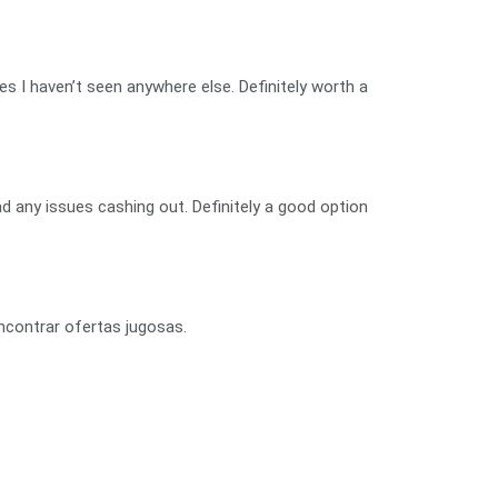
es I haven’t seen anywhere else. Definitely worth a
ad any issues cashing out. Definitely a good option
ncontrar ofertas jugosas.