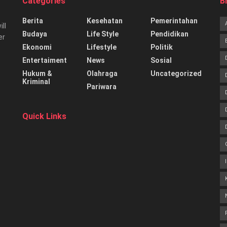
Categories
B
Berita
Kesehatan
Pemerintahan
ill
Budaya
Life Style
Pendidikan
er
Ekonomi
Lifestyle
Politik
Entertaiment
News
Sosial
Hukum &
Olahraga
Uncategorized
Kriminal
Pariwara
Quick Links