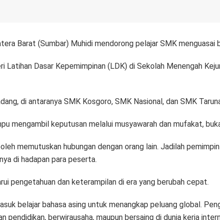
era Barat (Sumbar) Muhidi mendorong pelajar SMK menguasai ba
teri Latihan Dasar Kepemimpinan (LDK) di Sekolah Menengah Ke
Padang, di antaranya SMK Kosgoro, SMK Nasional, dan SMK Taruna
pu mengambil keputusan melalui musyawarah dan mufakat, buka
boleh memutuskan hubungan dengan orang lain. Jadilah pemimpin 
rnya di hadapan para peserta.
ui pengetahuan dan keterampilan di era yang berubah cepat.
masuk belajar bahasa asing untuk menangkap peluang global. Pe
n pendidikan, berwirausaha, maupun bersaing di dunia kerja inter