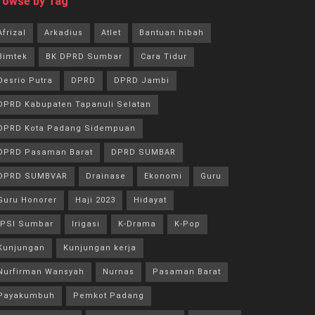
rowse by Tag
Afrizal
Arkadius
Atlet
Bantuan hibah
Bimtek
BK DPRD Sumbar
Cara Tidur
Desrio Putra
DPRD
DPRD Jambi
DPRD Kabupaten Tapanuli Selatan
DPRD Kota Padang Sidempuan
DPRD Pasaman Barat
DPRD SUMBAR
DPRD SUMBVAR
Drainase
Ekonomi
Guru
Guru Honorer
Haji 2023
Hidayat
IPSI Sumbar
Irigasi
K-Drama
K-Pop
Kunjungan
Kunjungan kerja
Nurfirman Wansyah
Nurnas
Pasaman Barat
Payakumbuh
Pemkot Padang