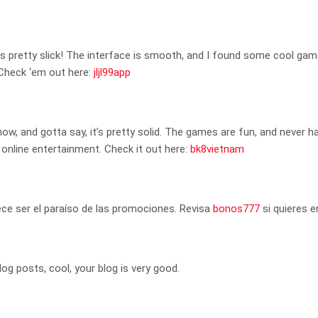
t’s pretty slick! The interface is smooth, and I found some cool gam
. Check ‘em out here:
jljl99app
ow, and gotta say, it’s pretty solid. The games are fun, and never h
online entertainment. Check it out here:
bk8vietnam
ce ser el paraíso de las promociones. Revisa
bonos777
si quieres e
og posts, cool, your blog is very good.