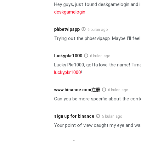
Hey guys, just found deskgamelogin and it
deskgamelogin
phbetvipapp
6 bulan ago
Trying out the phbetvipapp. Maybe I’ll feel
luckypkr1000
6 bulan ago
Lucky Pkr1000, gotta love the name! Time
luckypkr1000
!
www.binance.com注册
6 bulan ago
Can you be more specific about the conten
sign up for binance
5 bulan ago
Your point of view caught my eye and was 