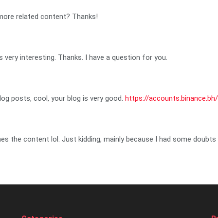
y more related content? Thanks!
very interesting. Thanks. I have a question for you.
log posts, cool, your blog is very good.
https://accounts.binance.bh
ches the content lol. Just kidding, mainly because I had some doubts a