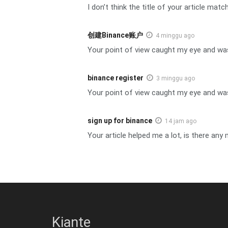
I don’t think the title of your article mat
创建Binance账户
4 minggu ago
Your point of view caught my eye and was 
binance register
3 minggu ago
Your point of view caught my eye and was 
sign up for binance
14 jam ago
Your article helped me a lot, is there an
Kiante