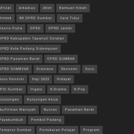
Afrizal
Arkadius
Atlet
Bantuan hibah
Bimtek
BK DPRD Sumbar
Cara Tidur
Desrio Putra
DPRD
DPRD Jambi
DPRD Kabupaten Tapanuli Selatan
DPRD Kota Padang Sidempuan
DPRD Pasaman Barat
DPRD SUMBAR
DPRD SUMBVAR
Drainase
Ekonomi
Guru
Guru Honorer
Haji 2023
Hidayat
IPSI Sumbar
Irigasi
K-Drama
K-Pop
Kunjungan
Kunjungan kerja
Nurfirman Wansyah
Nurnas
Pasaman Barat
Payakumbuh
Pemkot Padang
Pemprov Sumbar
Pertukaran Pelajar
Program