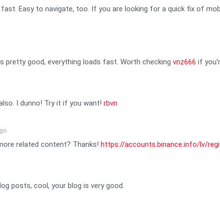
t. Easy to navigate, too. If you are looking for a quick fix of mobi
’s pretty good, everything loads fast. Worth checking
vnz666
if you’
also. I dunno! Try it if you want!
rbvn
ago
y more related content? Thanks!
https://accounts.binance.info/lv/r
og posts, cool, your blog is very good.