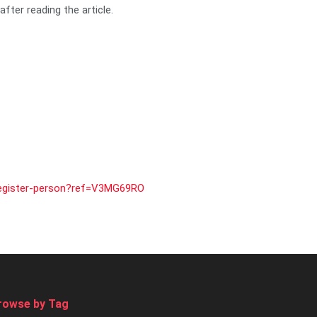
fter reading the article.
/register-person?ref=V3MG69RO
rowse by Tag