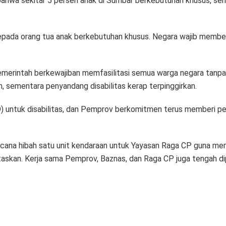
hwa sekitar 5 persen anak di Sumbar berkebutuhan khusus, se
epada orang tua anak berkebutuhan khusus. Negara wajib memberi
erintah berkewajiban memfasilitasi semua warga negara tanpa 
, sementara penyandang disabilitas kerap terpinggirkan.
) untuk disabilitas, dan Pemprov berkomitmen terus memberi pe
ncana hibah satu unit kendaraan untuk Yayasan Raga CP guna me
ntaskan. Kerja sama Pemprov, Baznas, dan Raga CP juga tengah d