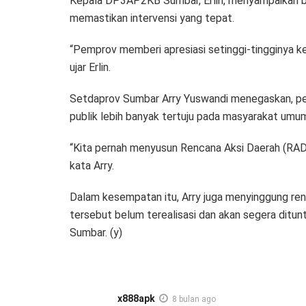
Kepala DP3AP2KB Sumbar, Erlin, menyampaikan ba
memastikan intervensi yang tepat.
“Pemprov memberi apresiasi setinggi-tingginya k
ujar Erlin.
Setdaprov Sumbar Arry Yuswandi menegaskan, pem
publik lebih banyak tertuju pada masyarakat umum
“Kita pernah menyusun Rencana Aksi Daerah (RAD
kata Arry.
Dalam kesempatan itu, Arry juga menyinggung re
tersebut belum terealisasi dan akan segera ditu
Sumbar. (y)
x888apk
8 bulan ago