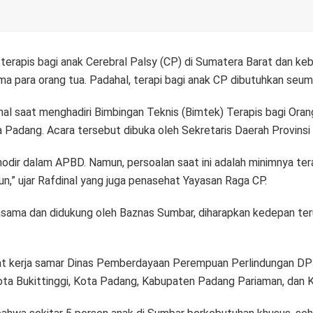
terapis bagi anak Cerebral Palsy (CP) di Sumatera Barat dan k
ma para orang tua. Padahal, terapi bagi anak CP dibutuhkan seumu
al saat menghadiri Bimbingan Teknis (Bimtek) Terapis bagi Or
kota Padang. Acara tersebut dibuka oleh Sekretaris Daerah Provin
omodir dalam APBD. Namun, persoalan saat ini adalah minimnya te
n,” ujar Rafdinal yang juga penasehat Yayasan Raga CP.
ama dan didukung oleh Baznas Sumbar, diharapkan kedepan terus b
rkat kerja samar Dinas Pemberdayaan Perempuan Perlindungan
i Kota Bukittinggi, Kota Padang, Kabupaten Padang Pariaman, da