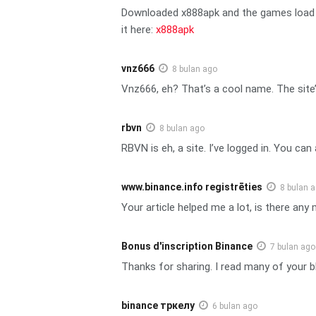
Downloaded x888apk and the games load fas
it here:
x888apk
vnz666
8 bulan ago
Vnz666, eh? That’s a cool name. The site
rbvn
8 bulan ago
RBVN is eh, a site. I’ve logged in. You can 
www.binance.info registrēties
8 bulan 
Your article helped me a lot, is there an
Bonus d'inscription Binance
7 bulan ago
Thanks for sharing. I read many of your bl
binance тркелу
6 bulan ago