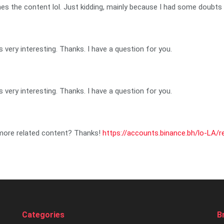
ches the content lol. Just kidding, mainly because I had some doubts a
very interesting. Thanks. I have a question for you.
very interesting. Thanks. I have a question for you.
y more related content? Thanks!
https://accounts.binance.bh/lo-LA
Categories
B