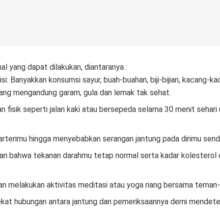
l yang dapat dilakukan, diantaranya :
i: Banyakkan konsumsi sayur, buah-buahan, biji-bijian, kacang-
yang mengandung garam, gula dan lemak tak sehat.
tan fisik seperti jalan kaki atau bersepeda selama 30 menit seha
terimu hingga menyebabkan serangan jantung pada dirimu sendir
kan bahwa tekanan darahmu tetap normal serta kadar kolesterol 
gan melakukan aktivitas meditasi atau yoga riang bersama teman
h dekat hubungan antara jantung dan pemeriksaannya demi mendete