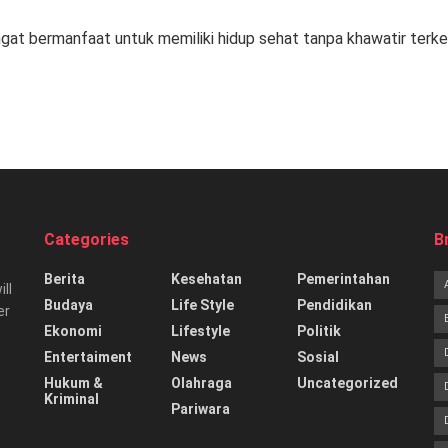
angat bermanfaat untuk memiliki hidup sehat tanpa khawatir ter
Categories
B
Berita
Kesehatan
Pemerintahan
ill
Budaya
Life Style
Pendidikan
er
Ekonomi
Lifestyle
Politik
Entertaiment
News
Sosial
Hukum &
Olahraga
Uncategorized
Kriminal
Pariwara