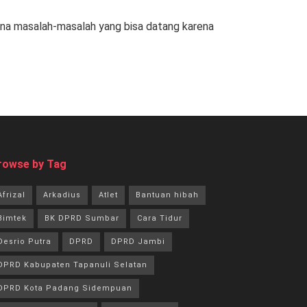
kena masalah-masalah yang bisa datang karena
rowse by Tag
Afrizal
Arkadius
Atlet
Bantuan hibah
Bimtek
BK DPRD Sumbar
Cara Tidur
Desrio Putra
DPRD
DPRD Jambi
DPRD Kabupaten Tapanuli Selatan
DPRD Kota Padang Sidempuan