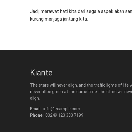
Jadi, merawat hati kita dari segala aspek akan s
kurang menjaga jantung kita.
Kiante
The stars will never align, and the traffic lights of life w
never all be green at the same time.The stars will nev
align.
Email
: info@example.com
Phone :
00249 123 333 7199