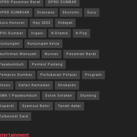
DPRD Pasaman Barat
DPRD SUMBAR
DPRD SUMBVAR
Drainase
Ekonomi
Guru
Guru Honorer
Haji 2023
Hidayat
IPSI Sumbar
Irigasi
K-Drama
K-Pop
Kunjungan
Kunjungan kerja
Nurfirman Wansyah
Nurnas
Pasaman Barat
Payakumbuh
Pemkot Padang
Pemprov Sumbar
Pertukaran Pelajar
Program
Reses
Safari Ramadan
Shokaido
SMA 1 Payakumbuh
Solok Selatan
Stunting
Supardi
Syamsul Bahri
Tanah datar
Zulkenedi Said
ntertainment