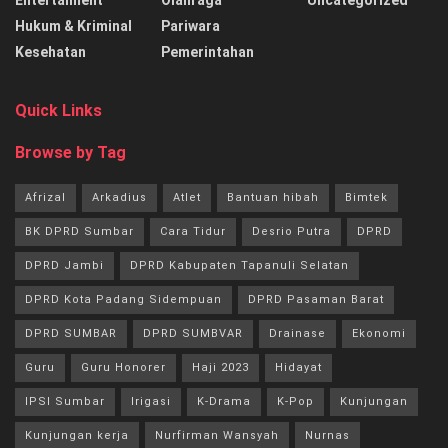
Entertaiment
Olahraga
Uncategorized
Hukum & Kriminal
Pariwara
Kesehatan
Pemerintahan
Quick Links
Browse by Tag
Afrizal
Arkadius
Atlet
Bantuan hibah
Bimtek
BK DPRD Sumbar
Cara Tidur
Desrio Putra
DPRD
DPRD Jambi
DPRD Kabupaten Tapanuli Selatan
DPRD Kota Padang Sidempuan
DPRD Pasaman Barat
DPRD SUMBAR
DPRD SUMBVAR
Drainase
Ekonomi
Guru
Guru Honorer
Haji 2023
Hidayat
IPSI Sumbar
Irigasi
K-Drama
K-Pop
Kunjungan
Kunjungan kerja
Nurfirman Wansyah
Nurnas