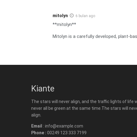
mitolyn
6 bulan ago
**mitolyn**
Mitolyn is a carefully developed, plant-b
Kiante
The stars will never align, and the traffic lights of life w
never all be green at the same time.The stars will nev
align.
Email
: info@example.com
Phone :
00249 123 333 7199