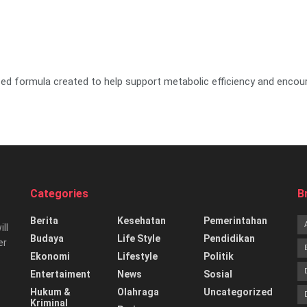
ased formula created to help support metabolic efficiency and enco
Categories
B
Berita
Kesehatan
Pemerintahan
ill
Budaya
Life Style
Pendidikan
er
Ekonomi
Lifestyle
Politik
Entertaiment
News
Sosial
Hukum &
Olahraga
Uncategorized
Kriminal