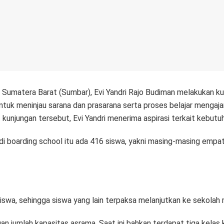
Sumatera Barat (Sumbar), Evi Yandri Rajo Budiman melakukan ku
tuk meninjau sarana dan prasarana serta proses belajar mengaja
 kunjungan tersebut, Evi Yandri menerima aspirasi terkait kebutu
 boarding school itu ada 416 siswa, yakni masing-masing empat
wa, sehingga siswa yang lain terpaksa melanjutkan ke sekolah re
an jumlah kapasitas asrama. Saat ini bahkan terdapat tiga kelas