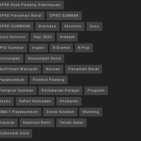
DPRD Kota Padang Sidempuan
DPRD Pasaman Barat
DPRD SUMBAR
DPRD SUMBVAR
Drainase
Ekonomi
Guru
Guru Honorer
Haji 2023
Hidayat
IPSI Sumbar
Irigasi
K-Drama
K-Pop
Kunjungan
Kunjungan kerja
Nurfirman Wansyah
Nurnas
Pasaman Barat
Payakumbuh
Pemkot Padang
Pemprov Sumbar
Pertukaran Pelajar
Program
Reses
Safari Ramadan
Shokaido
SMA 1 Payakumbuh
Solok Selatan
Stunting
Supardi
Syamsul Bahri
Tanah datar
Zulkenedi Said