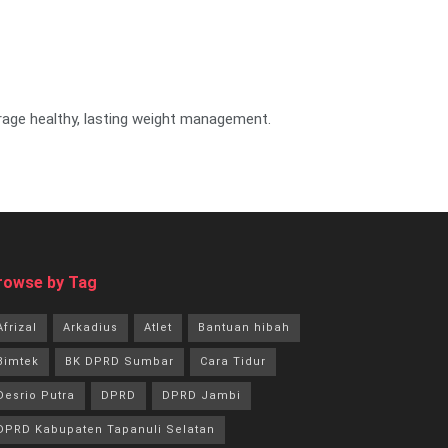
urage healthy, lasting weight management.
rowse by Tag
Afrizal
Arkadius
Atlet
Bantuan hibah
Bimtek
BK DPRD Sumbar
Cara Tidur
Desrio Putra
DPRD
DPRD Jambi
DPRD Kabupaten Tapanuli Selatan