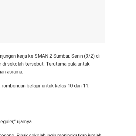
njungan kerja ke SMAN 2 Sumbar, Senin (3/2) di
r di sekolah tersebut. Terutama pula untuk
han asrama.
 rombongan belajar untuk kelas 10 dan 11.
guler,” ujarnya.
 kosong. Pihak sekolah ingin meningkatkan jumlah