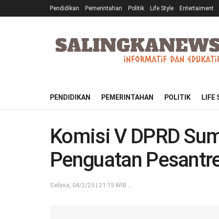
Pendidikan
Pemerintahan
Politik
Life Style
Entertaiment
PENDIDIKAN
PEMERINTAHAN
POLITIK
LIFE
Komisi V DPRD Sumb
Penguatan Pesantre
Selasa, 04/2/25 | 21:15 WIB
,