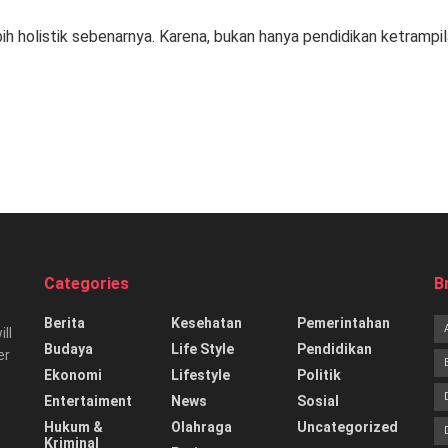
lebih holistik sebenarnya. Karena, bukan hanya pendidikan ketramp
Categories
B
Berita
Kesehatan
Pemerintahan
ill
Budaya
Life Style
Pendidikan
er
Ekonomi
Lifestyle
Politik
Entertaiment
News
Sosial
Hukum &
Olahraga
Uncategorized
Kriminal