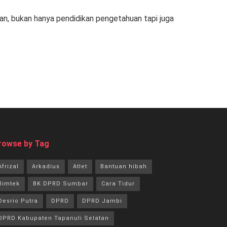
ilan, bukan hanya pendidikan pengetahuan tapi juga
rowse by Tag
Afrizal
Arkadius
Atlet
Bantuan hibah
Bimtek
BK DPRD Sumbar
Cara Tidur
Desrio Putra
DPRD
DPRD Jambi
DPRD Kabupaten Tapanuli Selatan