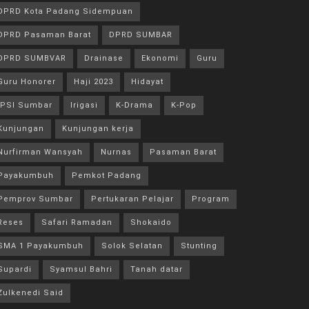
DPRD Kota Padang Sidempuan
DPRD Pasaman Barat
DPRD SUMBAR
DPRD SUMBVAR
Drainase
Ekonomi
Guru
Guru Honorer
Haji 2023
Hidayat
IPSI Sumbar
Irigasi
K-Drama
K-Pop
Kunjungan
Kunjungan kerja
Nurfirman Wansyah
Nurnas
Pasaman Barat
Payakumbuh
Pemkot Padang
Pemprov Sumbar
Pertukaran Pelajar
Program
Reses
Safari Ramadan
Shokaido
SMA 1 Payakumbuh
Solok Selatan
Stunting
Supardi
Syamsul Bahri
Tanah datar
Zulkenedi Said