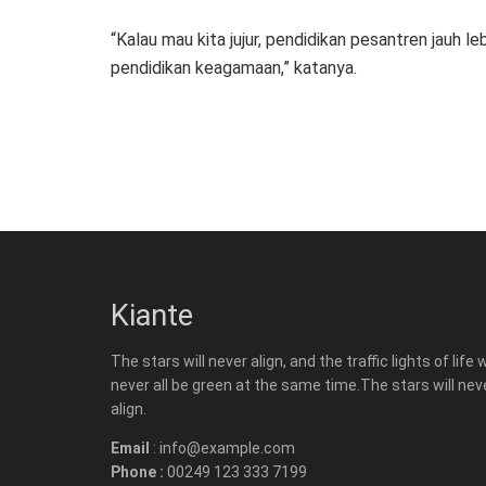
“Kalau mau kita jujur, pendidikan pesantren jauh 
pendidikan keagamaan,” katanya.
Kiante
The stars will never align, and the traffic lights of life w
never all be green at the same time.The stars will nev
align.
Email
: info@example.com
Phone :
00249 123 333 7199