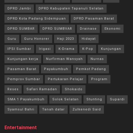
DPRD Jambi
DPRD Kabupaten Tapanuli Selatan
DPRD Kota Padang Sidempuan
DPRD Pasaman Barat
DPRD SUMBAR
DPRD SUMBVAR
Drainase
Ekonomi
Guru
Guru Honorer
Haji 2023
Hidayat
IPSI Sumbar
Irigasi
K-Drama
K-Pop
Kunjungan
Kunjungan kerja
Nurfirman Wansyah
Nurnas
Pasaman Barat
Payakumbuh
Pemkot Padang
Pemprov Sumbar
Pertukaran Pelajar
Program
Reses
Safari Ramadan
Shokaido
SMA 1 Payakumbuh
Solok Selatan
Stunting
Supardi
Syamsul Bahri
Tanah datar
Zulkenedi Said
Entertainment