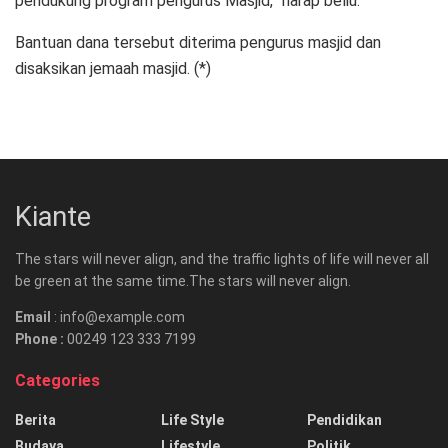
pendukung program pengurus Masjid,” harap beliu.
Bantuan dana tersebut diterima pengurus masjid dan
disaksikan jemaah masjid. (*)
Kiante
The stars will never align, and the traffic lights of life will never all
be green at the same time.The stars will never align.
Email
: info@example.com
Phone :
00249 123 333 7199
Categories
Berita
Life Style
Pendidikan
Budaya
Lifestyle
Politik