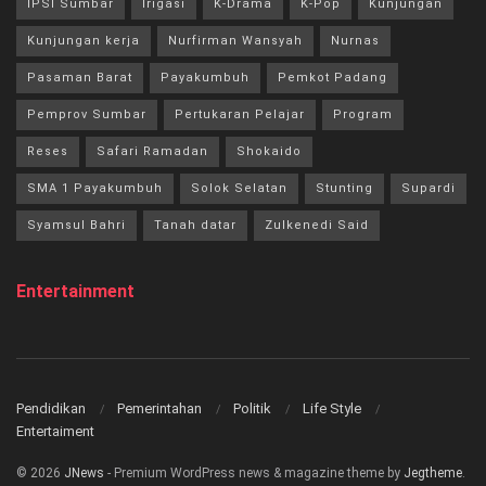
IPSI Sumbar
Irigasi
K-Drama
K-Pop
Kunjungan
Kunjungan kerja
Nurfirman Wansyah
Nurnas
Pasaman Barat
Payakumbuh
Pemkot Padang
Pemprov Sumbar
Pertukaran Pelajar
Program
Reses
Safari Ramadan
Shokaido
SMA 1 Payakumbuh
Solok Selatan
Stunting
Supardi
Syamsul Bahri
Tanah datar
Zulkenedi Said
Entertainment
Pendidikan
Pemerintahan
Politik
Life Style
Entertaiment
© 2026
JNews
- Premium WordPress news & magazine theme by
Jegtheme
.