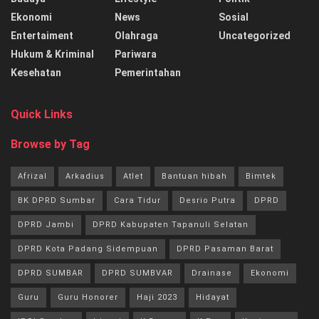
Ekonomi
News
Sosial
Entertaiment
Olahraga
Uncategorized
Hukum & Kriminal
Pariwara
Kesehatan
Pemerintahan
Quick Links
Browse by Tag
Afrizal
Arkadius
Atlet
Bantuan hibah
Bimtek
BK DPRD Sumbar
Cara Tidur
Desrio Putra
DPRD
DPRD Jambi
DPRD Kabupaten Tapanuli Selatan
DPRD Kota Padang Sidempuan
DPRD Pasaman Barat
DPRD SUMBAR
DPRD SUMBVAR
Drainase
Ekonomi
Guru
Guru Honorer
Haji 2023
Hidayat