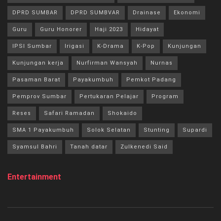
DPRD SUMBAR
DPRD SUMBVAR
Drainase
Ekonomi
Guru
Guru Honorer
Haji 2023
Hidayat
IPSI Sumbar
Irigasi
K-Drama
K-Pop
Kunjungan
Kunjungan kerja
Nurfirman Wansyah
Nurnas
Pasaman Barat
Payakumbuh
Pemkot Padang
Pemprov Sumbar
Pertukaran Pelajar
Program
Reses
Safari Ramadan
Shokaido
SMA 1 Payakumbuh
Solok Selatan
Stunting
Supardi
Syamsul Bahri
Tanah datar
Zulkenedi Said
Entertainment