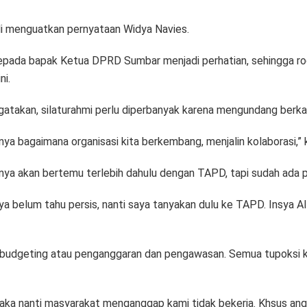
i menguatkan pernyataan Widya Navies.
epada bapak Ketua DPRD Sumbar menjadi perhatian, sehingga ro
ni.
takan, silaturahmi perlu diperbanyak karena mengundang berka
ya bagaimana organisasi kita berkembang, menjalin kolaborasi,” 
rinya akan bertemu terlebih dahulu dengan TAPD, tapi sudah ad
ya belum tahu persis, nanti saya tanyakan dulu ke TAPD. Insya Al
si, budgeting atau penganggaran dan pengawasan. Semua tupok
, maka nanti masyarakat menganggap kami tidak bekerja. Khsus a