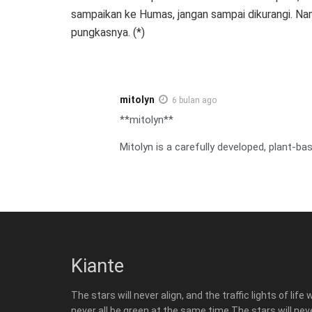
sampaikan ke Humas, jangan sampai dikurangi. Namu
pungkasnya. (*)
mitolyn
6 bulan ago
**mitolyn**
Mitolyn is a carefully developed, plant-b
Kiante
The stars will never align, and the traffic lights of life w
never all be green at the same time.The stars will nev