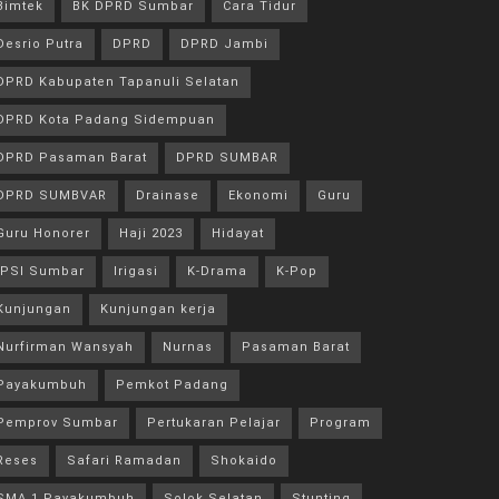
Bimtek
BK DPRD Sumbar
Cara Tidur
Desrio Putra
DPRD
DPRD Jambi
DPRD Kabupaten Tapanuli Selatan
DPRD Kota Padang Sidempuan
DPRD Pasaman Barat
DPRD SUMBAR
DPRD SUMBVAR
Drainase
Ekonomi
Guru
Guru Honorer
Haji 2023
Hidayat
IPSI Sumbar
Irigasi
K-Drama
K-Pop
Kunjungan
Kunjungan kerja
Nurfirman Wansyah
Nurnas
Pasaman Barat
Payakumbuh
Pemkot Padang
Pemprov Sumbar
Pertukaran Pelajar
Program
Reses
Safari Ramadan
Shokaido
SMA 1 Payakumbuh
Solok Selatan
Stunting