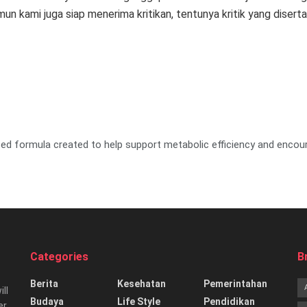
n kami juga siap menerima kritikan, tentunya kritik yang disertai
ased formula created to help support metabolic efficiency and enco
Categories
B
Berita
Kesehatan
Pemerintahan
ill
Budaya
Life Style
Pendidikan
er