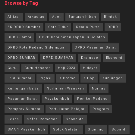
Browse by Tag
Afrizal
Arkadius
Atlet
Bantuan hibah
Bimtek
BK DPRD Sumbar
Cara Tidur
Desrio Putra
DPRD
DPRD Jambi
DPRD Kabupaten Tapanuli Selatan
DPRD Kota Padang Sidempuan
DPRD Pasaman Barat
DPRD SUMBAR
DPRD SUMBVAR
Drainase
Ekonomi
Guru
Guru Honorer
Haji 2023
Hidayat
IPSI Sumbar
Irigasi
K-Drama
K-Pop
Kunjungan
Kunjungan kerja
Nurfirman Wansyah
Nurnas
Pasaman Barat
Payakumbuh
Pemkot Padang
Pemprov Sumbar
Pertukaran Pelajar
Program
Reses
Safari Ramadan
Shokaido
SMA 1 Payakumbuh
Solok Selatan
Stunting
Supardi