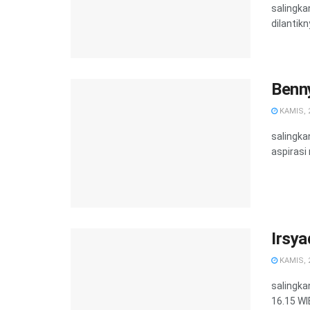
salingk
dilantik
Benn
KAMIS, 2
salingk
aspirasi
Irsy
KAMIS, 2
salingka
16.15 WIB