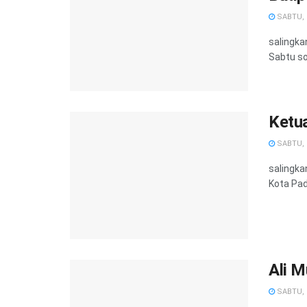
SABTU, 2
salingka
Sabtu sor
Ketu
SABTU, 2
salingk
Kota Pad
Ali M
SABTU, 2