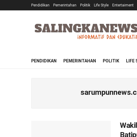
Pendidikan
Pemerintahan
Politik
Life Style
Entertaiment
PENDIDIKAN
PEMERINTAHAN
POLITIK
LIFE
sarumpunnews.
Waki
Bati