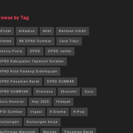
rowse by Tag
Afrizal
Arkadius
Atlet
Bantuan hibah
Bimtek
BK DPRD Sumbar
Cara Tidur
Desrio Putra
DPRD
DPRD Jambi
DPRD Kabupaten Tapanuli Selatan
DPRD Kota Padang Sidempuan
DPRD Pasaman Barat
DPRD SUMBAR
DPRD SUMBVAR
Drainase
Ekonomi
Guru
Guru Honorer
Haji 2023
Hidayat
IPSI Sumbar
Irigasi
K-Drama
K-Pop
Kunjungan
Kunjungan kerja
Nurfirman Wansyah
Nurnas
Pasaman Barat