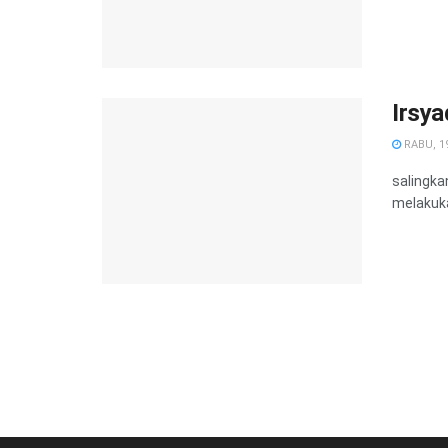
Irsy
RABU, 19
salingka
melakuka