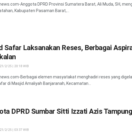
news.com-Anggota DPRD Provinsi Sumatera Barat, Ali Muda, SH, meng
tahan, Kabupaten Pasaman Barat,...
d Safar Laksanakan Reses, Berbagai Aspir
kalan
1/2/25 | 20:18 WIB
news.com-Berbagai elemen masyatakat menghadiri reses yang digela
afar di Masjid Amaliyah Banjaranah, Kecamatan...
ota DPRD Sumbar Sitti Izzati Azis Tampun
1/2/25 | 03:37 WIB