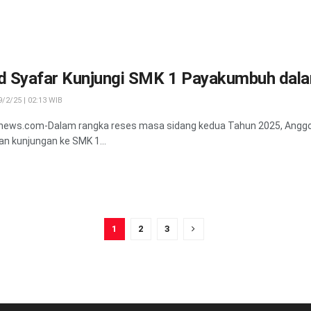
ad Syafar Kunjungi SMK 1 Payakumbuh dala
/2/25 | 02:13 WIB
news.com-Dalam rangka reses masa sidang kedua Tahun 2025, Anggota
n kunjungan ke SMK 1...
1
2
3