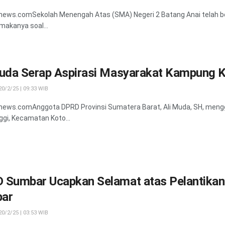
news.comSekolah Menengah Atas (SMA) Negeri 2 Batang Anai telah berdi
makanya soal...
Muda Serap Aspirasi Masyarakat Kampung 
0/2/25 | 09:33 WIB
news.comAnggota DPRD Provinsi Sumatera Barat, Ali Muda, SH, mengg
ggi, Kecamatan Koto...
 Sumbar Ucapkan Selamat atas Pelantikan 
ar
0/2/25 | 03:53 WIB