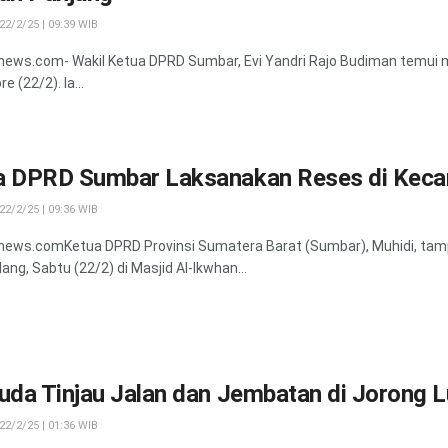
2/2/25 | 09:39 WIB
news.com- Wakil Ketua DPRD Sumbar, Evi Yandri Rajo Budiman temui 
e (22/2). Ia...
a DPRD Sumbar Laksanakan Reses di Kec
2/2/25 | 09:36 WIB
anews.comKetua DPRD Provinsi Sumatera Barat (Sumbar), Muhidi, ta
ang, Sabtu (22/2) di Masjid Al-Ikwhan...
uda Tinjau Jalan dan Jembatan di Jorong 
2/2/25 | 01:36 WIB