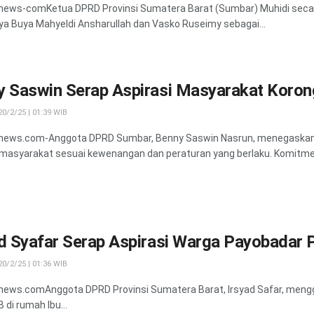
anews-comKetua DPRD Provinsi Sumatera Barat (Sumbar) Muhidi sec
nya Buya Mahyeldi Ansharullah dan Vasko Ruseimy sebagai...
y Saswin Serap Aspirasi Masyarakat Koron
0/2/25 | 01:39 WIB
anews.com-Anggota DPRD Sumbar, Benny Saswin Nasrun, menegaska
 masyarakat sesuai kewenangan dan peraturan yang berlaku. Komitmen
ad Syafar Serap Aspirasi Warga Payobadar
0/2/25 | 01:36 WIB
news.comAnggota DPRD Provinsi Sumatera Barat, Irsyad Safar, menggela
 di rumah Ibu...