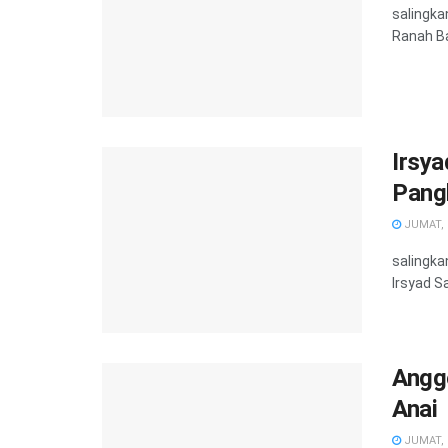
salingka
Ranah Ba
Irsya
Pang
JUMAT, 2
salingka
Irsyad S
Angg
Anai
JUMAT, 2