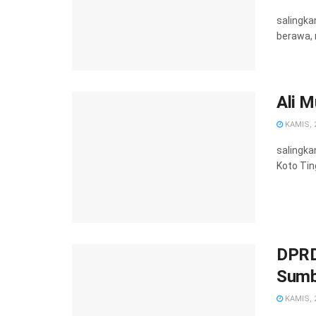
salingka
berawa, 
Ali 
KAMIS, 2
salingka
Koto Tin
DPRD
Sumb
KAMIS, 2