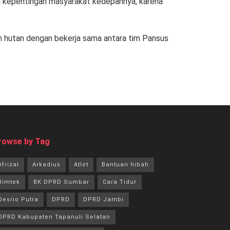
i kepentingan masyarakat kedepannya, karena
n hutan dengan bekerja sama antara tim Pansus
rowse by Tag
Afrizal
Arkadius
Atlet
Bantuan hibah
Bimtek
BK DPRD Sumbar
Cara Tidur
Desrio Putra
DPRD
DPRD Jambi
DPRD Kabupaten Tapanuli Selatan