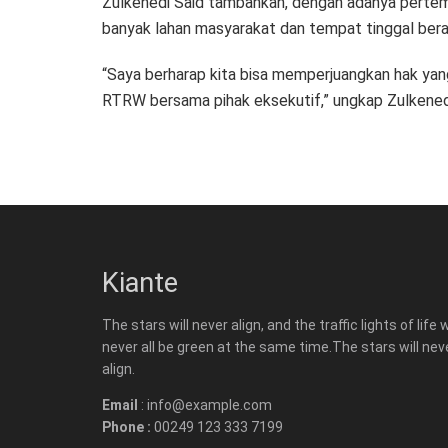
Zulkenedi Said tambahkan, dengan adanya pertem
banyak lahan masyarakat dan tempat tinggal ber
“Saya berharap kita bisa memperjuangkan hak ya
RTRW bersama pihak eksekutif,” ungkap Zulkenedi
Kiante
The stars will never align, and the traffic lights of life w
never all be green at the same time.The stars will nev
align.
Email
: info@example.com
Phone :
00249 123 333 7199