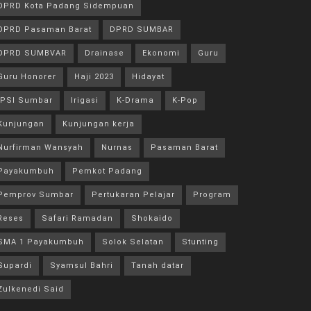
DPRD Kota Padang Sidempuan
DPRD Pasaman Barat
DPRD SUMBAR
DPRD SUMBVAR
Drainase
Ekonomi
Guru
Guru Honorer
Haji 2023
Hidayat
IPSI Sumbar
Irigasi
K-Drama
K-Pop
Kunjungan
Kunjungan kerja
Nurfirman Wansyah
Nurnas
Pasaman Barat
Payakumbuh
Pemkot Padang
Pemprov Sumbar
Pertukaran Pelajar
Program
Reses
Safari Ramadan
Shokaido
SMA 1 Payakumbuh
Solok Selatan
Stunting
Supardi
Syamsul Bahri
Tanah datar
Zulkenedi Said