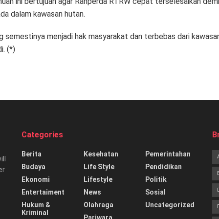
uan ini bertujuan agar Ranperda RTRW cepat terselesaikan dem
ada dalam kawasan hutan.
ng semestinya menjadi hak masyarakat dan terbebas dari kawasa
. (*)
Categories
B
Berita
Kesehatan
Pemerintahan
ill
Budaya
Life Style
Pendidikan
er
Ekonomi
Lifestyle
Politik
Entertaiment
News
Sosial
Hukum &
Olahraga
Uncategorized
Kriminal
Pariwara