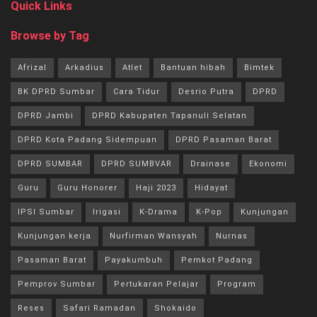
Quick Links
Browse by Tag
Afrizal
Arkadius
Atlet
Bantuan hibah
Bimtek
BK DPRD Sumbar
Cara Tidur
Desrio Putra
DPRD
DPRD Jambi
DPRD Kabupaten Tapanuli Selatan
DPRD Kota Padang Sidempuan
DPRD Pasaman Barat
DPRD SUMBAR
DPRD SUMBVAR
Drainase
Ekonomi
Guru
Guru Honorer
Haji 2023
Hidayat
IPSI Sumbar
Irigasi
K-Drama
K-Pop
Kunjungan
Kunjungan kerja
Nurfirman Wansyah
Nurnas
Pasaman Barat
Payakumbuh
Pemkot Padang
Pemprov Sumbar
Pertukaran Pelajar
Program
Reses
Safari Ramadan
Shokaido