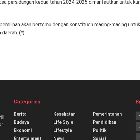
sa persidangan kedua tahun 2024-2025 dimanfaatkan untuk kunj
pemilihan akan bertemu dengan konstituen masing-masing untuk
daerah. (*)
Categories
B
Berita
Kesehatan
Pemerintahan
ill
Budaya
Life Style
Pendidikan
er
Ekonomi
Lifestyle
Politik
Entertaiment
News
Sosial