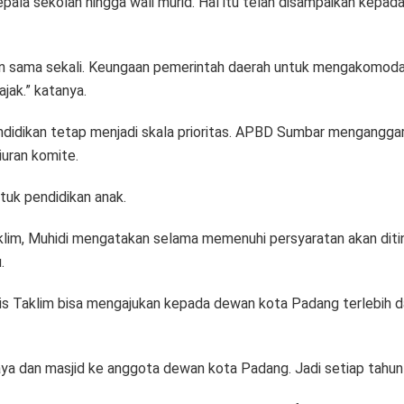
la sekolah hingga wali murid. Hal itu telah disampaikan kepada
gkan sama sekali. Keungaan pemerintah daerah untuk mengakomoda
jak.” katanya.
idikan tetap menjadi skala prioritas. APBD Sumbar menganggark
iuran komite.
tuk pendidikan anak.
im, Muhidi mengatakan selama memenuhi persyaratan akan ditind
.
elis Taklim bisa mengajukan kepada dewan kota Padang terlebih d
aya dan masjid ke anggota dewan kota Padang. Jadi setiap tahun 