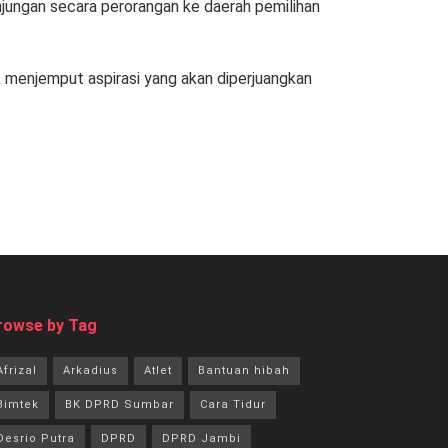
ungan secara perorangan ke daerah pemilihan
 menjemput aspirasi yang akan diperjuangkan
rowse by Tag
Afrizal
Arkadius
Atlet
Bantuan hibah
Bimtek
BK DPRD Sumbar
Cara Tidur
Desrio Putra
DPRD
DPRD Jambi