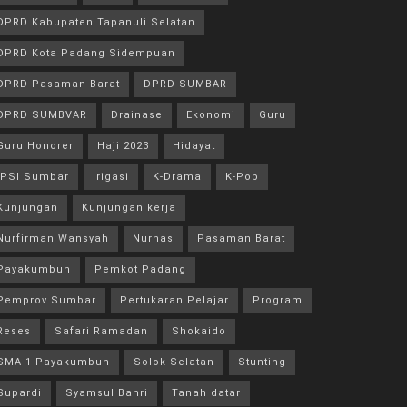
DPRD Kabupaten Tapanuli Selatan
DPRD Kota Padang Sidempuan
DPRD Pasaman Barat
DPRD SUMBAR
DPRD SUMBVAR
Drainase
Ekonomi
Guru
Guru Honorer
Haji 2023
Hidayat
IPSI Sumbar
Irigasi
K-Drama
K-Pop
Kunjungan
Kunjungan kerja
Nurfirman Wansyah
Nurnas
Pasaman Barat
Payakumbuh
Pemkot Padang
Pemprov Sumbar
Pertukaran Pelajar
Program
Reses
Safari Ramadan
Shokaido
SMA 1 Payakumbuh
Solok Selatan
Stunting
Supardi
Syamsul Bahri
Tanah datar