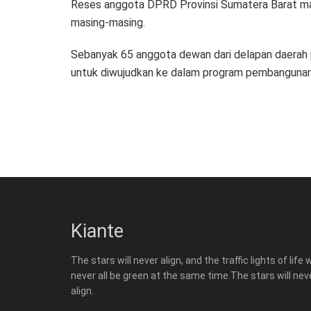
Reses anggota DPRD Provinsi Sumatera Barat ma
masing-masing.
Sebanyak 65 anggota dewan dari delapan daerah 
untuk diwujudkan ke dalam program pembangunan 
Kiante
The stars will never align, and the traffic lights of life w
never all be green at the same time.The stars will nev
align.