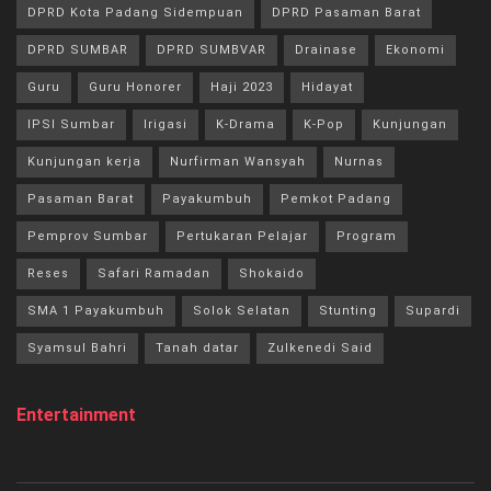
DPRD Kota Padang Sidempuan
DPRD Pasaman Barat
DPRD SUMBAR
DPRD SUMBVAR
Drainase
Ekonomi
Guru
Guru Honorer
Haji 2023
Hidayat
IPSI Sumbar
Irigasi
K-Drama
K-Pop
Kunjungan
Kunjungan kerja
Nurfirman Wansyah
Nurnas
Pasaman Barat
Payakumbuh
Pemkot Padang
Pemprov Sumbar
Pertukaran Pelajar
Program
Reses
Safari Ramadan
Shokaido
SMA 1 Payakumbuh
Solok Selatan
Stunting
Supardi
Syamsul Bahri
Tanah datar
Zulkenedi Said
Entertainment