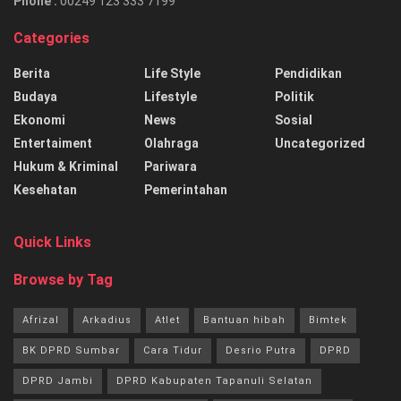
Phone :
00249 123 333 7199
Categories
Berita
Life Style
Pendidikan
Budaya
Lifestyle
Politik
Ekonomi
News
Sosial
Entertaiment
Olahraga
Uncategorized
Hukum & Kriminal
Pariwara
Kesehatan
Pemerintahan
Quick Links
Browse by Tag
Afrizal
Arkadius
Atlet
Bantuan hibah
Bimtek
BK DPRD Sumbar
Cara Tidur
Desrio Putra
DPRD
DPRD Jambi
DPRD Kabupaten Tapanuli Selatan