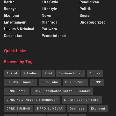
Berita
Life Style
Pendidikan
Budaya
Lifestyle
Politik
Ekonomi
News
Sosial
Entertaiment
Olahraga
Uncategorized
Hukum & Kriminal
Pariwara
Kesehatan
Pemerintahan
Quick Links
Browse by Tag
Afrizal
Arkadius
Atlet
Bantuan hibah
Bimtek
BK DPRD Sumbar
Cara Tidur
Desrio Putra
DPRD
DPRD Jambi
DPRD Kabupaten Tapanuli Selatan
DPRD Kota Padang Sidempuan
DPRD Pasaman Barat
DPRD SUMBAR
DPRD SUMBVAR
Drainase
Ekonomi