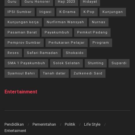
Guru
Guru Honorer
Haji 2023
Hidayat
IPSI Sumbar
Irigasi
K-Drama
K-Pop
Kunjungan
Kunjungan kerja
Nurfirman Wansyah
Nurnas
Pasaman Barat
Payakumbuh
Pemkot Padang
Pemprov Sumbar
Pertukaran Pelajar
Program
Reses
Safari Ramadan
Shokaido
SMA 1 Payakumbuh
Solok Selatan
Stunting
Supardi
Syamsul Bahri
Tanah datar
Zulkenedi Said
Entertainment
Pendidikan
Pemerintahan
Politik
Life Style
Entertaiment