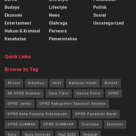
Budaya
Lifestyle
Politik
Ekonomi
News
Sosial
Entertaiment
Olahraga
Uncategorized
Hukum & Kriminal
Pariwara
Kesehatan
Pemerintahan
Quick Links
Browse by Tag
Afrizal
Arkadius
Atlet
Bantuan hibah
Bimtek
BK DPRD Sumbar
Cara Tidur
Desrio Putra
DPRD
DPRD Jambi
DPRD Kabupaten Tapanuli Selatan
DPRD Kota Padang Sidempuan
DPRD Pasaman Barat
DPRD SUMBAR
DPRD SUMBVAR
Drainase
Ekonomi
Guru
Guru Honorer
Haji 2023
Hidayat