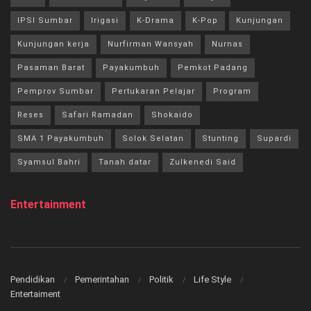
IPSI Sumbar
Irigasi
K-Drama
K-Pop
Kunjungan
Kunjungan kerja
Nurfirman Wansyah
Nurnas
Pasaman Barat
Payakumbuh
Pemkot Padang
Pemprov Sumbar
Pertukaran Pelajar
Program
Reses
Safari Ramadan
Shokaido
SMA 1 Payakumbuh
Solok Selatan
Stunting
Supardi
Syamsul Bahri
Tanah datar
Zulkenedi Said
Entertainment
Pendidikan
Pemerintahan
Politik
Life Style
Entertaiment