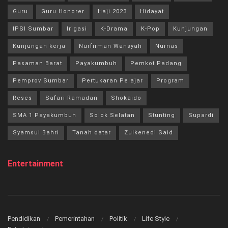
Guru
Guru Honorer
Haji 2023
Hidayat
IPSI Sumbar
Irigasi
K-Drama
K-Pop
Kunjungan
Kunjungan kerja
Nurfirman Wansyah
Nurnas
Pasaman Barat
Payakumbuh
Pemkot Padang
Pemprov Sumbar
Pertukaran Pelajar
Program
Reses
Safari Ramadan
Shokaido
SMA 1 Payakumbuh
Solok Selatan
Stunting
Supardi
Syamsul Bahri
Tanah datar
Zulkenedi Said
Entertainment
Pendidikan
Pemerintahan
Politik
Life Style