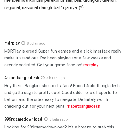
mencermati kondisi perekonomian, baik ditingkat daerah,
regional, nasional dan global,” ujarnya. (*)
mdrplay
8 bulan ago
MDRPlay is great! Super fun games and a slick interface really
make it stand out. I’ve been playing for a few weeks and
already addicted. Get your game face on!
mdrplay
4rabetbangladesh
8 bulan ago
Hey there, Bangladeshi sports fans! Found 4rabetbangladesh,
and gotta say, it’s pretty cool. Good odds, lots of sports to
bet on, and the site’s easy to navigate. Definitely worth
checking out for your next punt!
4rabetbangladesh
999rgamedownload
8 bulan ago
Looking for 999rgamedownload? It’s a breeze to grab this