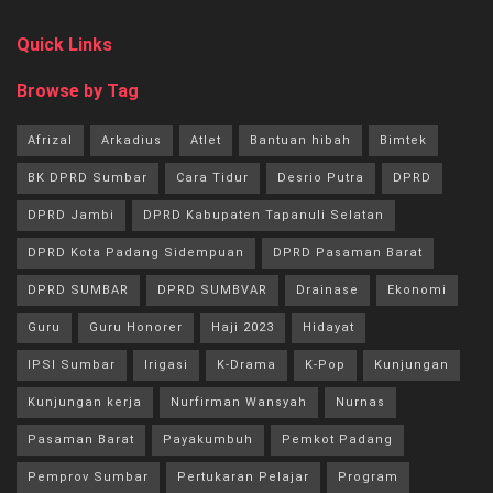
Quick Links
Browse by Tag
Afrizal
Arkadius
Atlet
Bantuan hibah
Bimtek
BK DPRD Sumbar
Cara Tidur
Desrio Putra
DPRD
DPRD Jambi
DPRD Kabupaten Tapanuli Selatan
DPRD Kota Padang Sidempuan
DPRD Pasaman Barat
DPRD SUMBAR
DPRD SUMBVAR
Drainase
Ekonomi
Guru
Guru Honorer
Haji 2023
Hidayat
IPSI Sumbar
Irigasi
K-Drama
K-Pop
Kunjungan
Kunjungan kerja
Nurfirman Wansyah
Nurnas
Pasaman Barat
Payakumbuh
Pemkot Padang
Pemprov Sumbar
Pertukaran Pelajar
Program