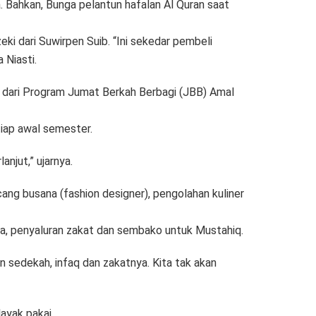
. Bahkan, Bunga pelantun hafalan Al Quran saat
ki dari Suwirpen Suib. “Ini sekedar pembeli
 Niasti.
l dari Program Jumat Berkah Berbagi (JBB) Amal
iap awal semester.
njut,” ujarnya.
ang busana (fashion designer), pengolahan kuliner
ada, penyaluran zakat dan sembako untuk Mustahiq.
 sedekah, infaq dan zakatnya. Kita tak akan
ayak pakai.