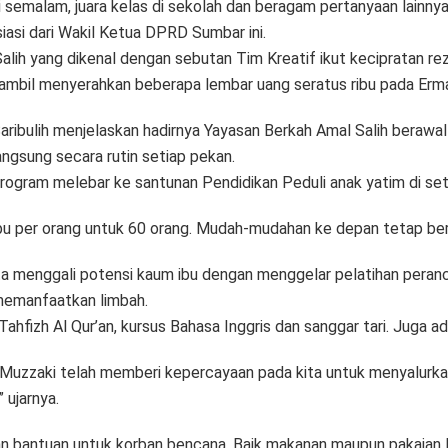
i semalam, juara kelas di sekolah dan beragam pertanyaan lainnya
iasi dari Wakil Ketua DPRD Sumbar ini.
lih yang dikenal dengan sebutan Tim Kreatif ikut kecipratan reze
sambil menyerahkan beberapa lembar uang seratus ribu pada Erma
ribulih menjelaskan hadirnya Yayasan Berkah Amal Salih berawa
angsung secara rutin setiap pekan.
rogram melebar ke santunan Pendidikan Peduli anak yatim di set
bu per orang untuk 60 orang. Mudah-mudahan ke depan tetap berla
ta menggali potensi kaum ibu dengan menggelar pelatihan peranc
memanfaatkan limbah.
hfizh Al Qur’an, kursus Bahasa Inggris dan sanggar tari. Juga 
 Muzzaki telah memberi kepercayaan pada kita untuk menyalurkan
 ujarnya.
kan bantuan untuk korban bencana. Baik makanan maupun pakaian l