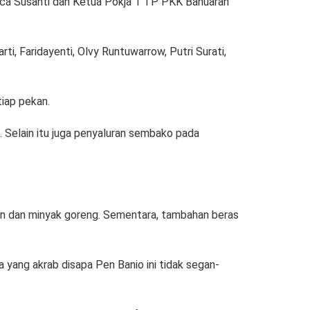
Cica Susanti dan Ketua Pokja 1 TP PKK Banuaran
i, Faridayenti, Olvy Runtuwarrow, Putri Surati,
iap pekan.
. Selain itu juga penyaluran sembako pada
rden dan minyak goreng. Sementara, tambahan beras
 yang akrab disapa Pen Banio ini tidak segan-