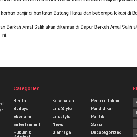
korban banjir di bantaran Batang Harau dan beberapa lokasi di Banu
an Berkah Amal Salih akan dikemas di Dapur Berkah Amal Salih a
ini.
Categories
B
Berita
Kesehatan
Pemerintahan
ill
Budaya
Life Style
Pendidikan
er
Ekonomi
Lifestyle
Politik
Entertaiment
News
Sosial
Hukum &
Olahraga
Uncategorized