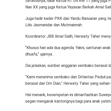
Seterusnya, hadir Ketua RT 04 RW 11 yang juga P
Nan XX yang juga Ketua Yayasan Berkah Amal Salih
Juga hadir kader PKK dan Yandu Banuaran yang terg
Lilis Jasmanidar dan Mutmainnah.
Koordinator JBB Amal Salih, Herwaty Taher menya
“Khusus hari ada dua agenda. Yakni, santunan ana
dhuafa,” ujarnya.
Dia jelaskan, sumber anggaran sembako berasal da
“Kami menerima sembako dari Ditlantas Peduli pad
berasal dari Om Dian,” Herwaty Taher yang sehari-
Hal menarik, kesempatan ini dimanfaatkan Suwirpe
segan mengaruk kantongnya bagi para anak yatim