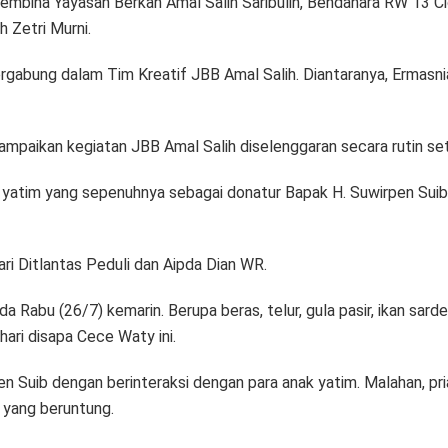
embina Yayasan Berkah Amal Salih Saribulih, Bendahara RW 13 
 Zetri Murni.
abung dalam Tim Kreatif JBB Amal Salih. Diantaranya, Ermasniart
mpaikan kegiatan JBB Amal Salih diselenggaran secara rutin set
k yatim yang sepenuhnya sebagai donatur Bapak H. Suwirpen Suib
ri Ditlantas Peduli dan Aipda Dian WR.
a Rabu (26/7) kemarin. Berupa beras, telur, gula pasir, ikan sa
hari disapa Cece Waty ini.
n Suib dengan berinteraksi dengan para anak yatim. Malahan, pria
 yang beruntung.