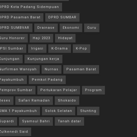
DPRD Kota Padang Sidempuan
DPRD Pasaman Barat
DPRD SUMBAR
DPRD SUMBVAR
Drainase
Ekonomi
Guru
Guru Honorer
Haji 2023
Hidayat
IPSI Sumbar
Irigasi
K-Drama
K-Pop
Kunjungan
Kunjungan kerja
Nurfirman Wansyah
Nurnas
Pasaman Barat
Payakumbuh
Pemkot Padang
Pemprov Sumbar
Pertukaran Pelajar
Program
Reses
Safari Ramadan
Shokaido
SMA 1 Payakumbuh
Solok Selatan
Stunting
Supardi
Syamsul Bahri
Tanah datar
Zulkenedi Said