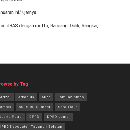
aran ini,” ujarnya.
tau dBAS dengan motto, Rancang, Didik, Rangkai,
rowse by Tag
Afrizal
Arkadius
Atlet
Bantuan hibah
Bimtek
BK DPRD Sumbar
Cara Tidur
Desrio Putra
DPRD
DPRD Jambi
DPRD Kabupaten Tapanuli Selatan