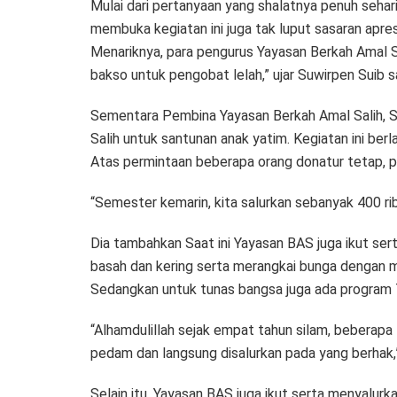
Mulai dari pertanyaan yang shalatnya penuh sehar
membuka kegiatan ini juga tak luput sasaran apres
Menariknya, para pengurus Yayasan Berkah Amal Sa
bakso untuk pengobat lelah,” ujar Suwirpen Suib 
Sementara Pembina Yayasan Berkah Amal Salih, Sa
Salih untuk santunan anak yatim. Kegiatan ini berl
Atas permintaan beberapa orang donatur tetap, p
“Semester kemarin, kita salurkan sebanyak 400 ri
Dia tambahkan Saat ini Yayasan BAS juga ikut ser
basah dan kering serta merangkai bunga dengan 
Sedangkan untuk tunas bangsa juga ada program Ta
“Alhamdulillah sejak empat tahun silam, beberapa
pedam dan langsung disalurkan pada yang berhak,”
Selain itu, Yayasan BAS juga ikut serta menyalur