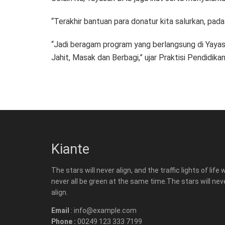
“Terakhir bantuan para donatur kita salurkan, pada 
“Jadi beragam program yang berlangsung di Yayas
Jahit, Masak dan Berbagi,” ujar Praktisi Pendidikan 
Kiante
The stars will never align, and the traffic lights of life w
never all be green at the same time.The stars will nev
align.
Email
: info@example.com
Phone :
00249 123 333 7199