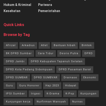
Hukum & Kriminal
Pariwara
Kesehatan
Pemerintahan
Quick Links
Browse by Tag
Afrizal
Arkadius
Atlet
Bantuan hibah
Bimtek
BK DPRD Sumbar
Cara Tidur
Desrio Putra
DPRD
DPRD Jambi
DPRD Kabupaten Tapanuli Selatan
DPRD Kota Padang Sidempuan
DPRD Pasaman Barat
DPRD SUMBAR
DPRD SUMBVAR
Drainase
Ekonomi
Guru
Guru Honorer
Haji 2023
Hidayat
IPSI Sumbar
Irigasi
K-Drama
K-Pop
Kunjungan
Kunjungan kerja
Nurfirman Wansyah
Nurnas