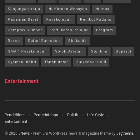
Kunjungan kerja
Nurfirman Wansyah
Nurnas
Pasaman Barat
Payakumbuh
Pemkot Padang
Pemprov Sumbar
Pertukaran Pelajar
Program
Reses
Safari Ramadan
Shokaido
SMA 1 Payakumbuh
Solok Selatan
Stunting
Supardi
Syamsul Bahri
Tanah datar
Zulkenedi Said
Entertainment
Pendidikan
Pemerintahan
Politik
Life Style
Entertaiment
© 2026
JNews
- Premium WordPress news & magazine theme by
Jegtheme
.