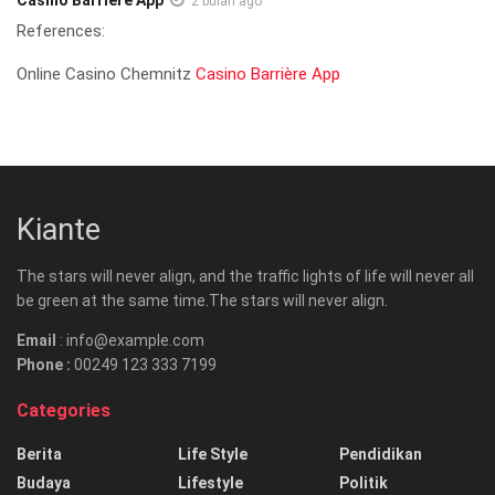
2 bulan ago
References:
Online Casino Chemnitz
Casino Barrière App
Kiante
The stars will never align, and the traffic lights of life will never all
be green at the same time.The stars will never align.
Email
: info@example.com
Phone :
00249 123 333 7199
Categories
Berita
Life Style
Pendidikan
Budaya
Lifestyle
Politik