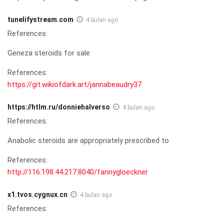
tunelifystream.com
4 bulan ago
References:
Geneza steroids for sale
References:
https://git.wikiofdark.art/jannabeaudry37
https://htlm.ru/donniehalverso
4 bulan ago
References:
Anabolic steroids are appropriately prescribed to
References:
http://116.198.44.217:8040/fannygloeckner
x1.tvos.cygnux.cn
4 bulan ago
References: