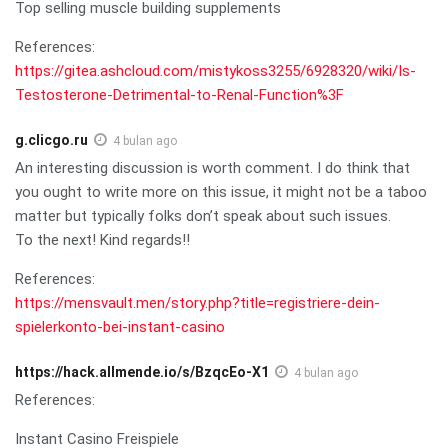
Top selling muscle building supplements
References:
https://gitea.ashcloud.com/mistykoss3255/6928320/wiki/Is-
Testosterone-Detrimental-to-Renal-Function%3F
g.clicgo.ru
4 bulan ago
An interesting discussion is worth comment. I do think that
you ought to write more on this issue, it might not be a taboo
matter but typically folks don’t speak about such issues.
To the next! Kind regards!!
References:
https://mensvault.men/story.php?title=registriere-dein-
spielerkonto-bei-instant-casino
https://hack.allmende.io/s/BzqcEo-X1
4 bulan ago
References:
Instant Casino Freispiele