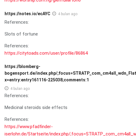
https://notes.io/ecAYC
4 bulan ago
References:
Slots of fortune
References:
https://citytoads.com/user/profile/86864
https://blomberg-
bogensport.de/index.php/;focus=STRATP_com_cm4all_wdn_Fl
x=entry:entry161116-225038;comments:1
4 bulan ago
References:
Medicinal steroids side effects
References:
https://www.pfadfinder-
iserlohn.de/Startseite/index.php/;focus=STRATP_com_cm4al