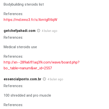
Bodybuilding steroids list
References:
https://md.inno3.fr/s/AmtgRtlqW
getchefpahadi.com
4 bulan ago
References:
Medical steroids use
References:
http://xn--289a6fl1aq39i.com/wave/board.php?
bo_table=nanum&wr_id=2557
essencialponto.com.br
4 bulan ago
References:
100 shredded and pro muscle
References: