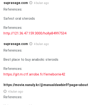
suprasage.com
4 bulan ago
References:
Safest oral steroids
References:
http://121.36.47.159:3000/hollyi84997534
suprasage.com
4 bulan ago
References:
Best place to buy anabolic steroids
References:
https://git.m.ctf.arrobe.fr/ferneborrie42
https://movie.nanuly.kr/@manualdawbin9?page=about
4 bulan ago
References: