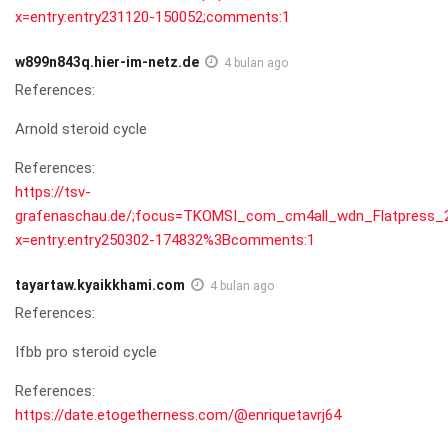
x=entry:entry231120-150052;comments:1
w899n843q.hier-im-netz.de
4 bulan ago
References:
Arnold steroid cycle
References:
https://tsv-
grafenaschau.de/;focus=TKOMSI_com_cm4all_wdn_Flatpress
x=entry:entry250302-174832%3Bcomments:1
tayartaw.kyaikkhami.com
4 bulan ago
References:
Ifbb pro steroid cycle
References:
https://date.etogetherness.com/@enriquetavrj64