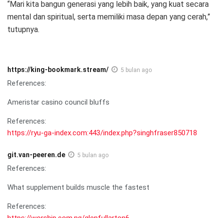
“Mari kita bangun generasi yang lebih baik, yang kuat secara
mental dan spiritual, serta memiliki masa depan yang cerah,”
tutupnya.
https://king-bookmark.stream/
5 bulan ago
References:
Ameristar casino council bluffs
References:
https://ryu-ga-index.com:443/index.php?singhfraser850718
git.van-peeren.de
5 bulan ago
References:
What supplement builds muscle the fastest
References:
https://worship.com.ng/glenfullarton6