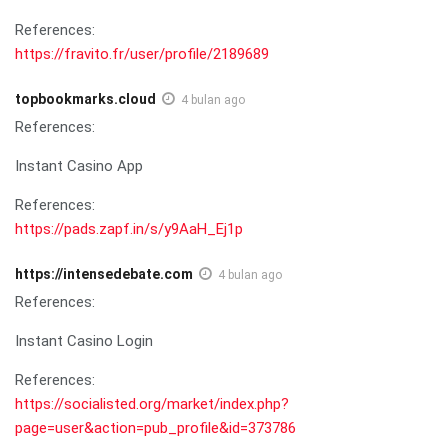
References:
https://fravito.fr/user/profile/2189689
topbookmarks.cloud
4 bulan ago
References:
Instant Casino App
References:
https://pads.zapf.in/s/y9AaH_Ej1p
https://intensedebate.com
4 bulan ago
References:
Instant Casino Login
References:
https://socialisted.org/market/index.php?
page=user&action=pub_profile&id=373786