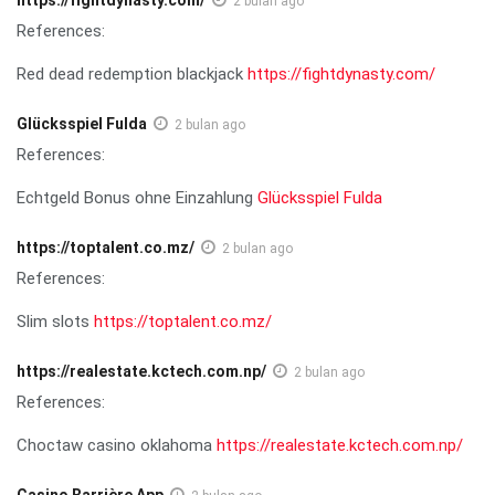
2 bulan ago
References:
Red dead redemption blackjack
https://fightdynasty.com/
Glücksspiel Fulda
2 bulan ago
References:
Echtgeld Bonus ohne Einzahlung
Glücksspiel Fulda
https://toptalent.co.mz/
2 bulan ago
References:
Slim slots
https://toptalent.co.mz/
https://realestate.kctech.com.np/
2 bulan ago
References:
Choctaw casino oklahoma
https://realestate.kctech.com.np/
Casino Barrière App