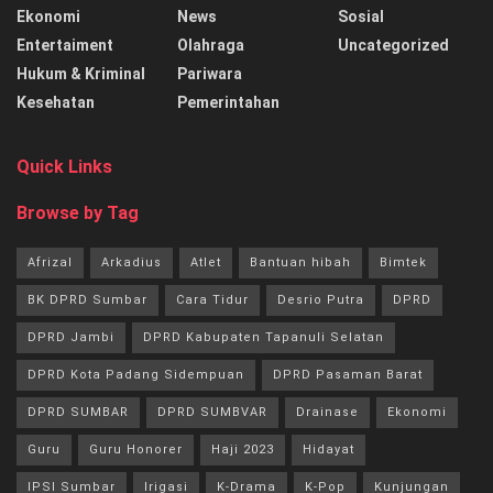
Ekonomi
News
Sosial
Entertaiment
Olahraga
Uncategorized
Hukum & Kriminal
Pariwara
Kesehatan
Pemerintahan
Quick Links
Browse by Tag
Afrizal
Arkadius
Atlet
Bantuan hibah
Bimtek
BK DPRD Sumbar
Cara Tidur
Desrio Putra
DPRD
DPRD Jambi
DPRD Kabupaten Tapanuli Selatan
DPRD Kota Padang Sidempuan
DPRD Pasaman Barat
DPRD SUMBAR
DPRD SUMBVAR
Drainase
Ekonomi
Guru
Guru Honorer
Haji 2023
Hidayat
IPSI Sumbar
Irigasi
K-Drama
K-Pop
Kunjungan