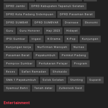
DPRD Jambi
DPRD Kabupaten Tapanuli Selatan
DPRD Kota Padang Sidempuan
DPRD Pasaman Barat
DPRD SUMBAR
DPRD SUMBVAR
Drainase
Ekonomi
Guru
Guru Honorer
Haji 2023
Hidayat
IPSI Sumbar
Irigasi
K-Drama
K-Pop
Kunjungan
Kunjungan kerja
Nurfirman Wansyah
Nurnas
Pasaman Barat
Payakumbuh
Pemkot Padang
Pemprov Sumbar
Pertukaran Pelajar
Program
Reses
Safari Ramadan
Shokaido
SMA 1 Payakumbuh
Solok Selatan
Stunting
Supardi
Syamsul Bahri
Tanah datar
Zulkenedi Said
Entertainment