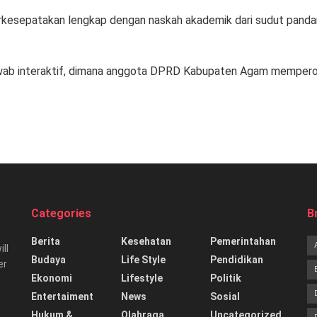
erkesepatakan lengkap dengan naskah akademik dari sudut panda
a jawab interaktif, dimana anggota DPRD Kabupaten Agam memper
Categories
B
Berita
Kesehatan
Pemerintahan
ill
Budaya
Life Style
Pendidikan
er
Ekonomi
Lifestyle
Politik
Entertaiment
News
Sosial
Hukum &
Olahraga
Uncategorized