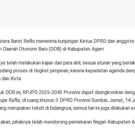
tera Barat Raflis menerima kunjungan Ketua DPRD dan anggot
n Daerah Otonomi Baru (DOB) di Kabupaten Agam.
telah melakukan kajian dari para ahli, sesuai aturan yang berla
dang proses di tingkat pimpinan, karena kepadatan agenda den
n dan Kota.
k DOB ini, RPJPD 2025-2045 Provinsi dapat disingkronkan den
jar Raflis, di ruang khusus II DPRD Provinsi Sumbar, Jumat, 14
ng merupakan tokoh di bidangnya, semua hal ini juga dilakukan eval
kan, pihaknya telah mendorong pemekaran Nagari Kabupaten Ag