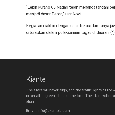
“Lebih kurang 65 Nagari telah menandatangani b
menjadi dasar Perda,” ujar Novi
Kegiatan diakhiri dengan sesi diskusi dan tany
diterapkan dalam pelaksanaan tugas di daerah. (*)
Kiante
The stars will never align, and the traffic lights of life w
never all be green at the same time.The stars will nev
align.
Email
: info@example.com