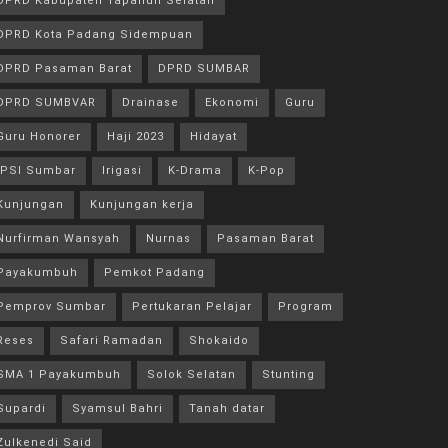
DPRD Kabupaten Tapanuli Selatan
DPRD Kota Padang Sidempuan
DPRD Pasaman Barat
DPRD SUMBAR
DPRD SUMBVAR
Drainase
Ekonomi
Guru
Guru Honorer
Haji 2023
Hidayat
IPSI Sumbar
Irigasi
K-Drama
K-Pop
Kunjungan
Kunjungan kerja
Nurfirman Wansyah
Nurnas
Pasaman Barat
Payakumbuh
Pemkot Padang
Pemprov Sumbar
Pertukaran Pelajar
Program
Reses
Safari Ramadan
Shokaido
SMA 1 Payakumbuh
Solok Selatan
Stunting
Supardi
Syamsul Bahri
Tanah datar
Zulkenedi Said