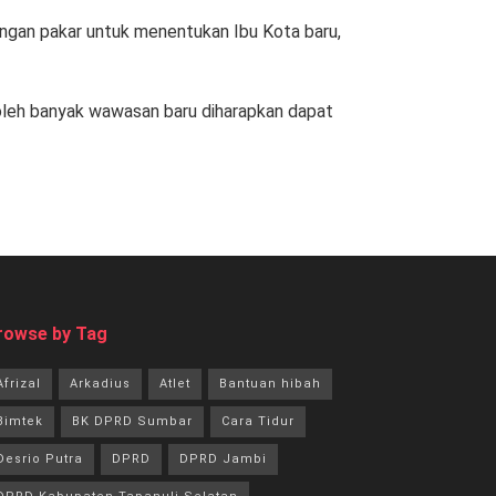
ngan pakar untuk menentukan Ibu Kota baru,
oleh banyak wawasan baru diharapkan dapat
rowse by Tag
Afrizal
Arkadius
Atlet
Bantuan hibah
Bimtek
BK DPRD Sumbar
Cara Tidur
Desrio Putra
DPRD
DPRD Jambi