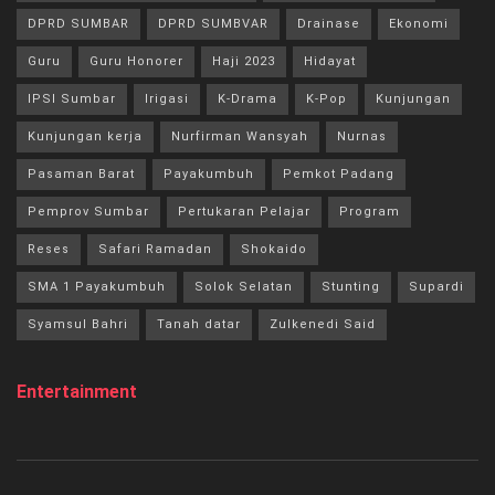
DPRD SUMBAR
DPRD SUMBVAR
Drainase
Ekonomi
Guru
Guru Honorer
Haji 2023
Hidayat
IPSI Sumbar
Irigasi
K-Drama
K-Pop
Kunjungan
Kunjungan kerja
Nurfirman Wansyah
Nurnas
Pasaman Barat
Payakumbuh
Pemkot Padang
Pemprov Sumbar
Pertukaran Pelajar
Program
Reses
Safari Ramadan
Shokaido
SMA 1 Payakumbuh
Solok Selatan
Stunting
Supardi
Syamsul Bahri
Tanah datar
Zulkenedi Said
Entertainment