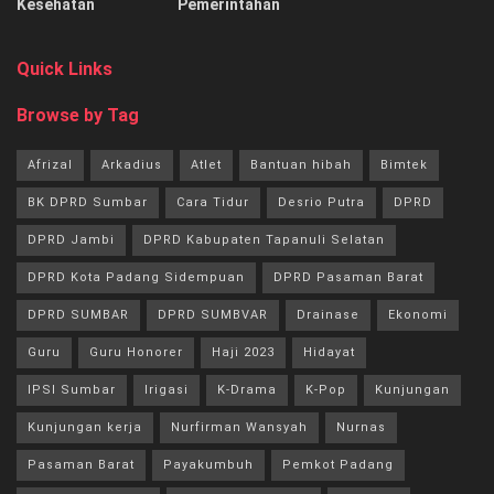
Kesehatan
Pemerintahan
Quick Links
Browse by Tag
Afrizal
Arkadius
Atlet
Bantuan hibah
Bimtek
BK DPRD Sumbar
Cara Tidur
Desrio Putra
DPRD
DPRD Jambi
DPRD Kabupaten Tapanuli Selatan
DPRD Kota Padang Sidempuan
DPRD Pasaman Barat
DPRD SUMBAR
DPRD SUMBVAR
Drainase
Ekonomi
Guru
Guru Honorer
Haji 2023
Hidayat
IPSI Sumbar
Irigasi
K-Drama
K-Pop
Kunjungan
Kunjungan kerja
Nurfirman Wansyah
Nurnas
Pasaman Barat
Payakumbuh
Pemkot Padang