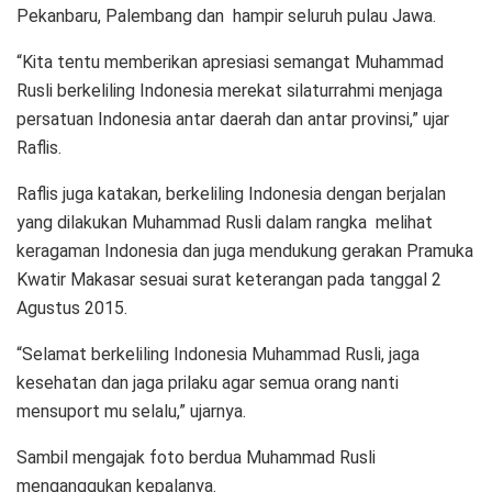
Pekanbaru, Palembang dan hampir seluruh pulau Jawa.
“Kita tentu memberikan apresiasi semangat Muhammad
Rusli berkeliling Indonesia merekat silaturrahmi menjaga
persatuan Indonesia antar daerah dan antar provinsi,” ujar
Raflis.
Raflis juga katakan, berkeliling Indonesia dengan berjalan
yang dilakukan Muhammad Rusli dalam rangka melihat
keragaman Indonesia dan juga mendukung gerakan Pramuka
Kwatir Makasar sesuai surat keterangan pada tanggal 2
Agustus 2015.
“Selamat berkeliling Indonesia Muhammad Rusli, jaga
kesehatan dan jaga prilaku agar semua orang nanti
mensuport mu selalu,” ujarnya.
Sambil mengajak foto berdua Muhammad Rusli
menganggukan kepalanya.