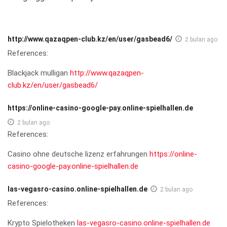
http://www.qazaqpen-club.kz/en/user/gasbead6/
2 bulan ago
References:
Blackjack mulligan
http://www.qazaqpen-
club.kz/en/user/gasbead6/
https://online-casino-google-pay.online-spielhallen.de
2 bulan ago
References:
Casino ohne deutsche lizenz erfahrungen
https://online-
casino-google-pay.online-spielhallen.de
las-vegasro-casino.online-spielhallen.de
2 bulan ago
References:
Krypto Spielotheken
las-vegasro-casino.online-spielhallen.de