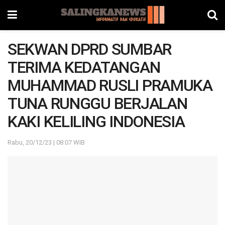
SEKWAN DPRD SUMBAR
TERIMA KEDATANGAN
MUHAMMAD RUSLI PRAMUKA
TUNA RUNGGU BERJALAN
KAKI KELILING INDONESIA
Rabu, 20/12/23 | 08:07 WIB