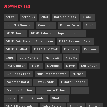
Browse by Tag
Afrizal
Arkadius
Atlet
Bantuan hibah
Bimtek
BK DPRD Sumbar
Cara Tidur
Desrio Putra
DPRD
DPRD Jambi
DPRD Kabupaten Tapanuli Selatan
DPRD Kota Padang Sidempuan
DPRD Pasaman Barat
DPRD SUMBAR
DPRD SUMBVAR
Drainase
Ekonomi
Guru
Guru Honorer
Haji 2023
Hidayat
IPSI Sumbar
Irigasi
K-Drama
K-Pop
Kunjungan
Kunjungan kerja
Nurfirman Wansyah
Nurnas
Pasaman Barat
Payakumbuh
Pemkot Padang
Pemprov Sumbar
Pertukaran Pelajar
Program
Reses
Safari Ramadan
Shokaido
SMA 1 Payakumbuh
Solok Selatan
Stunting
Supardi