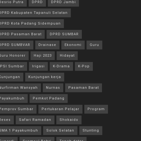
Desrio Putra
DPRD
DPRD Jambi
DPRD Kabupaten Tapanuli Selatan
DPRD Kota Padang Sidempuan
DPRD Pasaman Barat
DPRD SUMBAR
DPRD SUMBVAR
Drainase
Ekonomi
Guru
Guru Honorer
Haji 2023
Hidayat
IPSI Sumbar
Irigasi
K-Drama
K-Pop
Kunjungan
Kunjungan kerja
Nurfirman Wansyah
Nurnas
Pasaman Barat
Payakumbuh
Pemkot Padang
Pemprov Sumbar
Pertukaran Pelajar
Program
Reses
Safari Ramadan
Shokaido
SMA 1 Payakumbuh
Solok Selatan
Stunting