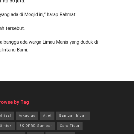
 Rp 50 juta.
ng ada di Mesjid ini,” harap Rahmat.
ah tersebut.
uga bangga ada warga Limau Manis yang duduk di
lintang Bumi.
rowse by Tag
Afrizal
Arkadius
Atlet
Bantuan hibah
Bimtek
BK DPRD Sumbar
Cara Tidur