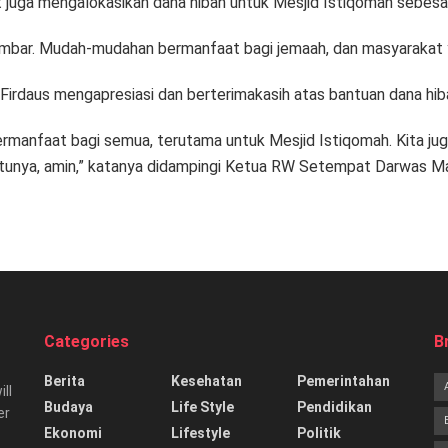
at juga mengalokasikan dana hibah untuk Mesjid Istiqomah sebesar
umbar. Mudah-mudahan bermanfaat bagi jemaah, dan masyarakat ya
Firdaus mengapresiasi dan berterimakasih atas bantuan dana hib
bermanfaat bagi semua, terutama untuk Mesjid Istiqomah. Kita j
unya, amin,” katanya didampingi Ketua RW Setempat Darwas Ma
Categories
B
Berita
Kesehatan
Pemerintahan
ill
Budaya
Life Style
Pendidikan
er
Ekonomi
Lifestyle
Politik