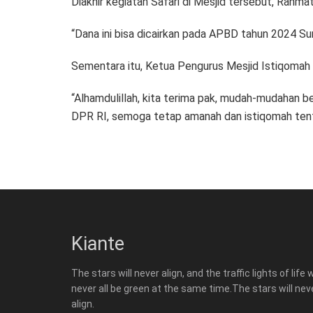
Diakhir kegiatan Safari di Mesjid tersebut, Rahm
“Dana ini bisa dicairkan pada APBD tahun 2024 S
Sementara itu, Ketua Pengurus Mesjid Istiqomah 
“Alhamdulillah, kita terima pak, mudah-mudahan 
DPR RI, semoga tetap amanah dan istiqomah tent
Kiante
The stars will never align, and the traffic lights of life w
never all be green at the same time.The stars will nev
align.