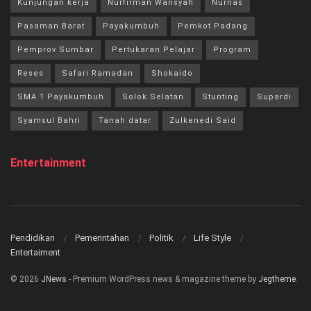
Kunjungan kerja
Nurfirman Wansyah
Nurnas
Pasaman Barat
Payakumbuh
Pemkot Padang
Pemprov Sumbar
Pertukaran Pelajar
Program
Reses
Safari Ramadan
Shokaido
SMA 1 Payakumbuh
Solok Selatan
Stunting
Supardi
Syamsul Bahri
Tanah datar
Zulkenedi Said
Entertainment
Pendidikan
Pemerintahan
Politik
Life Style
Entertaiment
© 2026
JNews
- Premium WordPress news & magazine theme by
Jegtheme
.