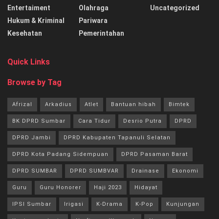
Entertaiment
Olahraga
Uncategorized
Hukum & Kriminal
Pariwara
Kesehatan
Pemerintahan
Quick Links
Browse by Tag
Afrizal
Arkadius
Atlet
Bantuan hibah
Bimtek
BK DPRD Sumbar
Cara Tidur
Desrio Putra
DPRD
DPRD Jambi
DPRD Kabupaten Tapanuli Selatan
DPRD Kota Padang Sidempuan
DPRD Pasaman Barat
DPRD SUMBAR
DPRD SUMBVAR
Drainase
Ekonomi
Guru
Guru Honorer
Haji 2023
Hidayat
IPSI Sumbar
Irigasi
K-Drama
K-Pop
Kunjungan