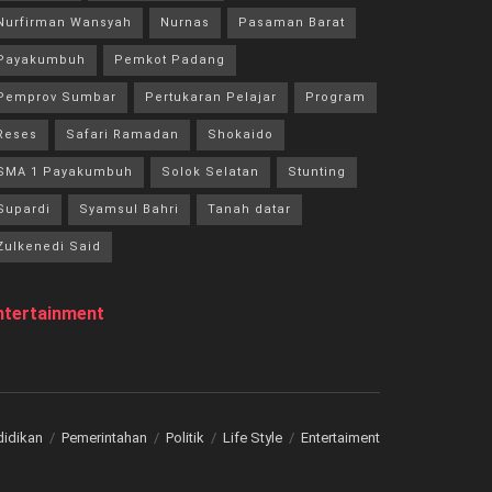
Nurfirman Wansyah
Nurnas
Pasaman Barat
Payakumbuh
Pemkot Padang
Pemprov Sumbar
Pertukaran Pelajar
Program
Reses
Safari Ramadan
Shokaido
SMA 1 Payakumbuh
Solok Selatan
Stunting
Supardi
Syamsul Bahri
Tanah datar
Zulkenedi Said
ntertainment
didikan
Pemerintahan
Politik
Life Style
Entertaiment