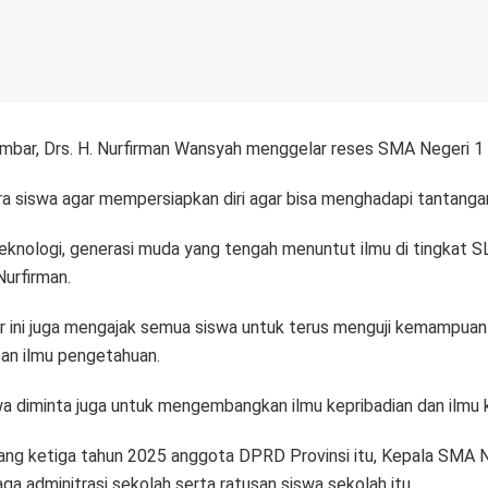
ar, Drs. H. Nurfirman Wansyah menggelar reses SMA Negeri 1 So
a siswa agar mempersiapkan diri agar bisa menghadapi tantanga
eknologi, generasi muda yang tengah menuntut ilmu di tingkat SLTA
Nurfirman.
ar ini juga mengajak semua siswa untuk terus menguji kemampua
tan ilmu pengetahuan.
siswa diminta juga untuk mengembangkan ilmu kepribadian dan ilmu
ang ketiga tahun 2025 anggota DPRD Provinsi itu, Kepala SMA Neg
ga adminitrasi sekolah serta ratusan siswa sekolah itu.