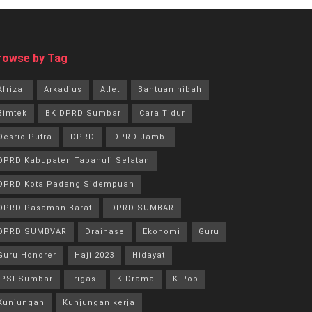
rowse by Tag
Afrizal
Arkadius
Atlet
Bantuan hibah
Bimtek
BK DPRD Sumbar
Cara Tidur
Desrio Putra
DPRD
DPRD Jambi
DPRD Kabupaten Tapanuli Selatan
DPRD Kota Padang Sidempuan
DPRD Pasaman Barat
DPRD SUMBAR
DPRD SUMBVAR
Drainase
Ekonomi
Guru
Guru Honorer
Haji 2023
Hidayat
IPSI Sumbar
Irigasi
K-Drama
K-Pop
Kunjungan
Kunjungan kerja