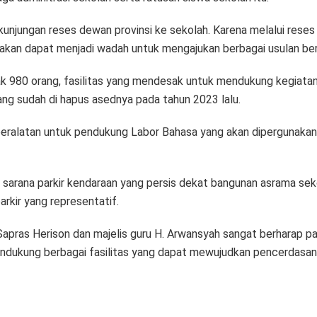
unjungan reses dewan provinsi ke sekolah. Karena melalui reses
a akan dapat menjadi wadah untuk mengajukan berbagai usulan ber
ak 980 orang, fasilitas yang mendesak untuk mendukung kegiata
ng sudah di hapus asednya pada tahun 2023 lalu.
u peralatan untuk pendukung Labor Bahasa yang akan dipergunakan
arana parkir kendaraan yang persis dekat bangunan asrama sekola
rkir yang representatif.
Sapras Herison dan majelis guru H. Arwansyah sangat berharap 
mendukung berbagai fasilitas yang dapat mewujudkan pencerdasan 