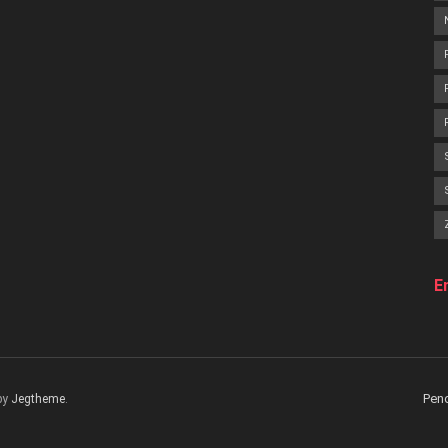
E
Pen
by
Jegtheme
.