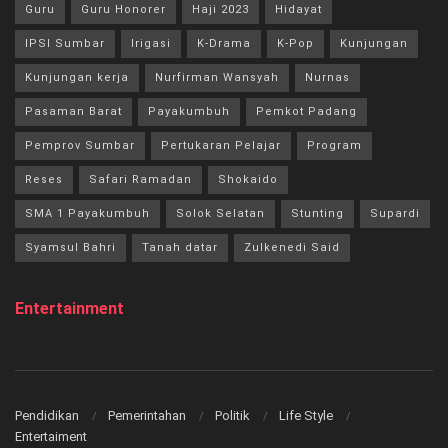
Guru
Guru Honorer
Haji 2023
Hidayat
IPSI Sumbar
Irigasi
K-Drama
K-Pop
Kunjungan
Kunjungan kerja
Nurfirman Wansyah
Nurnas
Pasaman Barat
Payakumbuh
Pemkot Padang
Pemprov Sumbar
Pertukaran Pelajar
Program
Reses
Safari Ramadan
Shokaido
SMA 1 Payakumbuh
Solok Selatan
Stunting
Supardi
Syamsul Bahri
Tanah datar
Zulkenedi Said
Entertainment
Pendidikan
Pemerintahan
Politik
Life Style
Entertaiment