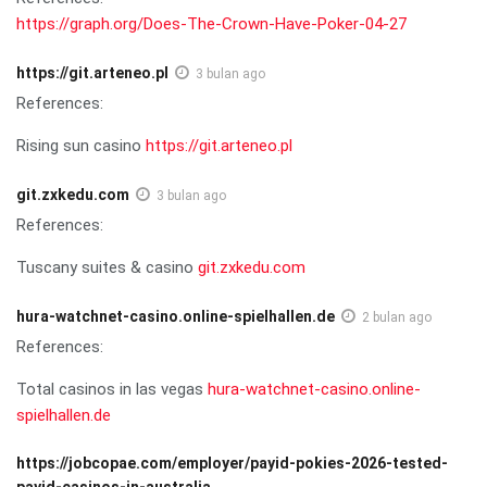
https://graph.org/Does-The-Crown-Have-Poker-04-27
https://git.arteneo.pl
3 bulan ago
References:
Rising sun casino
https://git.arteneo.pl
git.zxkedu.com
3 bulan ago
References:
Tuscany suites & casino
git.zxkedu.com
hura-watchnet-casino.online-spielhallen.de
2 bulan ago
References:
Total casinos in las vegas
hura-watchnet-casino.online-
spielhallen.de
https://jobcopae.com/employer/payid-pokies-2026-tested-
payid-casinos-in-australia