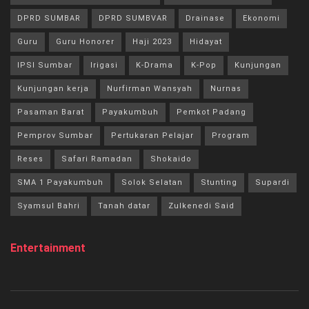
DPRD SUMBAR
DPRD SUMBVAR
Drainase
Ekonomi
Guru
Guru Honorer
Haji 2023
Hidayat
IPSI Sumbar
Irigasi
K-Drama
K-Pop
Kunjungan
Kunjungan kerja
Nurfirman Wansyah
Nurnas
Pasaman Barat
Payakumbuh
Pemkot Padang
Pemprov Sumbar
Pertukaran Pelajar
Program
Reses
Safari Ramadan
Shokaido
SMA 1 Payakumbuh
Solok Selatan
Stunting
Supardi
Syamsul Bahri
Tanah datar
Zulkenedi Said
Entertainment