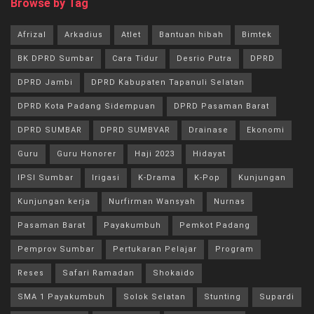
Browse by Tag
Afrizal
Arkadius
Atlet
Bantuan hibah
Bimtek
BK DPRD Sumbar
Cara Tidur
Desrio Putra
DPRD
DPRD Jambi
DPRD Kabupaten Tapanuli Selatan
DPRD Kota Padang Sidempuan
DPRD Pasaman Barat
DPRD SUMBAR
DPRD SUMBVAR
Drainase
Ekonomi
Guru
Guru Honorer
Haji 2023
Hidayat
IPSI Sumbar
Irigasi
K-Drama
K-Pop
Kunjungan
Kunjungan kerja
Nurfirman Wansyah
Nurnas
Pasaman Barat
Payakumbuh
Pemkot Padang
Pemprov Sumbar
Pertukaran Pelajar
Program
Reses
Safari Ramadan
Shokaido
SMA 1 Payakumbuh
Solok Selatan
Stunting
Supardi