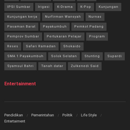
IPSI Sumbar
Irigasi
K-Drama
K-Pop
Kunjungan
Kunjungan kerja
Nurfirman Wansyah
Nurnas
Pasaman Barat
Payakumbuh
Pemkot Padang
Pemprov Sumbar
Pertukaran Pelajar
Program
Reses
Safari Ramadan
Shokaido
SMA 1 Payakumbuh
Solok Selatan
Stunting
Supardi
Syamsul Bahri
Tanah datar
Zulkenedi Said
Entertainment
Pendidikan
Pemerintahan
Politik
Life Style
Entertaiment