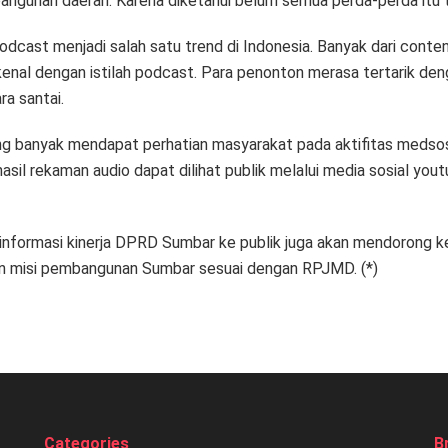
nan daerah. Karena diketahui belum semua perda-perda itu ters
 podcast menjadi salah satu trend di Indonesia. Banyak dari cont
ikenal dengan istilah podcast. Para penonton merasa tertarik d
ra santai.
 banyak mendapat perhatian masyarakat pada aktifitas medsos. 
hasil rekaman audio dapat dilihat publik melalui media sosial you
informasi kinerja DPRD Sumbar ke publik juga akan mendorong k
an misi pembangunan Sumbar sesuai dengan RPJMD. (*)
Categories
B