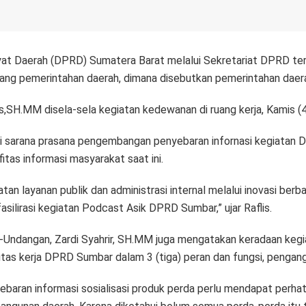
t Daerah (DPRD) Sumatera Barat melalui Sekretariat DPRD teru
g pemerintahan daerah, dimana disebutkan pemerintahan daera
is,SH.MM disela-sela kegiatan kedewanan di ruang kerja, Kamis 
sarana prasana pengembangan penyebaran infornasi kegiatan
itas informasi masyarakat saat ini.
 layanan publik dan administrasi internal melalui inovasi berba
asilirasi kegiatan Podcast Asik DPRD Sumbar,” ujar Raflis.
Undangan, Zardi Syahrir, SH.MM juga mengatakan keradaan keg
fitas kerja DPRD Sumbar dalam 3 (tiga) peran dan fungsi, penga
ebaran informasi sosialisasi produk perda perlu mendapat perhat