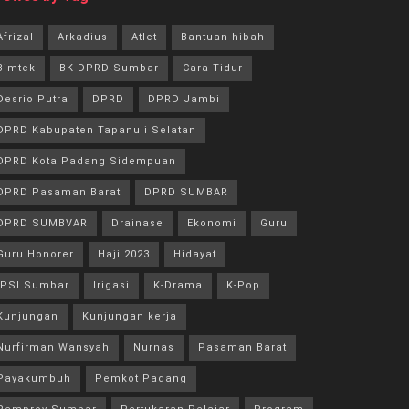
Afrizal
Arkadius
Atlet
Bantuan hibah
Bimtek
BK DPRD Sumbar
Cara Tidur
Desrio Putra
DPRD
DPRD Jambi
DPRD Kabupaten Tapanuli Selatan
DPRD Kota Padang Sidempuan
DPRD Pasaman Barat
DPRD SUMBAR
DPRD SUMBVAR
Drainase
Ekonomi
Guru
Guru Honorer
Haji 2023
Hidayat
IPSI Sumbar
Irigasi
K-Drama
K-Pop
Kunjungan
Kunjungan kerja
Nurfirman Wansyah
Nurnas
Pasaman Barat
Payakumbuh
Pemkot Padang