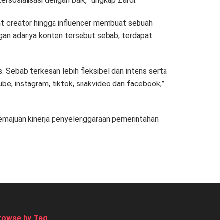
osialisasi dengan baik,” ungkap Zardi.
ent creator hingga influencer membuat sebuah
engan adanya konten tersebut sebab, terdapat
Sebab terkesan lebih fleksibel dan intens serta
tube, instagram, tiktok, snakvideo dan facebook,”
emajuan kinerja penyelenggaraan pemerintahan
rowse by Tag