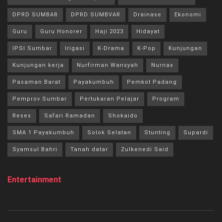
DPRD SUMBAR
DPRD SUMBVAR
Drainase
Ekonomi
Guru
Guru Honorer
Haji 2023
Hidayat
IPSI Sumbar
Irigasi
K-Drama
K-Pop
Kunjungan
Kunjungan kerja
Nurfirman Wansyah
Nurnas
Pasaman Barat
Payakumbuh
Pemkot Padang
Pemprov Sumbar
Pertukaran Pelajar
Program
Reses
Safari Ramadan
Shokaido
SMA 1 Payakumbuh
Solok Selatan
Stunting
Supardi
Syamsul Bahri
Tanah datar
Zulkenedi Said
Entertainment