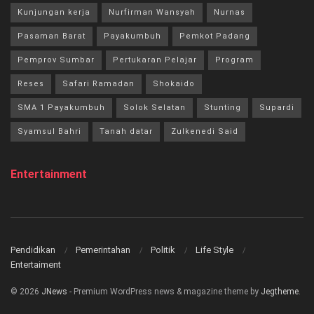
Kunjungan kerja
Nurfirman Wansyah
Nurnas
Pasaman Barat
Payakumbuh
Pemkot Padang
Pemprov Sumbar
Pertukaran Pelajar
Program
Reses
Safari Ramadan
Shokaido
SMA 1 Payakumbuh
Solok Selatan
Stunting
Supardi
Syamsul Bahri
Tanah datar
Zulkenedi Said
Entertainment
Pendidikan
Pemerintahan
Politik
Life Style
Entertaiment
© 2026
JNews
- Premium WordPress news & magazine theme by
Jegtheme
.