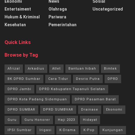
Ekonomi
News
Sosial
Entertaiment
Olahraga
Uncategorized
Hukum & Kriminal
Pariwara
Kesehatan
Pemerintahan
Quick Links
Browse by Tag
Afrizal
Arkadius
Atlet
Bantuan hibah
Bimtek
BK DPRD Sumbar
Cara Tidur
Desrio Putra
DPRD
DPRD Jambi
DPRD Kabupaten Tapanuli Selatan
DPRD Kota Padang Sidempuan
DPRD Pasaman Barat
DPRD SUMBAR
DPRD SUMBVAR
Drainase
Ekonomi
Guru
Guru Honorer
Haji 2023
Hidayat
IPSI Sumbar
Irigasi
K-Drama
K-Pop
Kunjungan