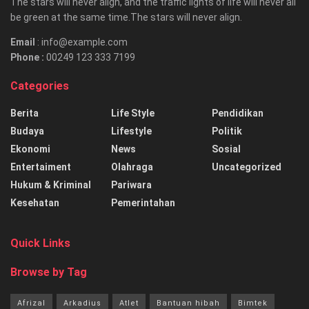
The stars will never align, and the traffic lights of life will never all
be green at the same time.The stars will never align.
Email
: info@example.com
Phone :
00249 123 333 7199
Categories
Berita
Life Style
Pendidikan
Budaya
Lifestyle
Politik
Ekonomi
News
Sosial
Entertaiment
Olahraga
Uncategorized
Hukum & Kriminal
Pariwara
Kesehatan
Pemerintahan
Quick Links
Browse by Tag
Afrizal
Arkadius
Atlet
Bantuan hibah
Bimtek