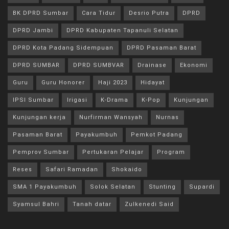
BK DPRD Sumbar
Cara Tidur
Desrio Putra
DPRD
DPRD Jambi
DPRD Kabupaten Tapanuli Selatan
DPRD Kota Padang Sidempuan
DPRD Pasaman Barat
DPRD SUMBAR
DPRD SUMBVAR
Drainase
Ekonomi
Guru
Guru Honorer
Haji 2023
Hidayat
IPSI Sumbar
Irigasi
K-Drama
K-Pop
Kunjungan
Kunjungan kerja
Nurfirman Wansyah
Nurnas
Pasaman Barat
Payakumbuh
Pemkot Padang
Pemprov Sumbar
Pertukaran Pelajar
Program
Reses
Safari Ramadan
Shokaido
SMA 1 Payakumbuh
Solok Selatan
Stunting
Supardi
Syamsul Bahri
Tanah datar
Zulkenedi Said