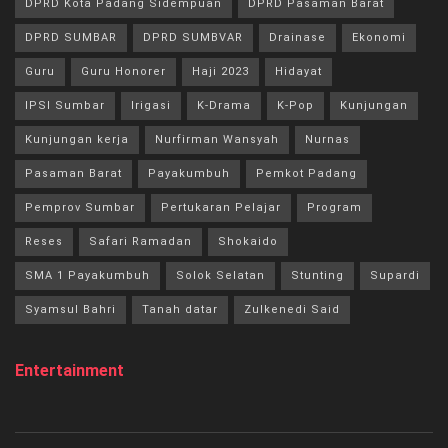
DPRD Kota Padang Sidempuan
DPRD Pasaman Barat
DPRD SUMBAR
DPRD SUMBVAR
Drainase
Ekonomi
Guru
Guru Honorer
Haji 2023
Hidayat
IPSI Sumbar
Irigasi
K-Drama
K-Pop
Kunjungan
Kunjungan kerja
Nurfirman Wansyah
Nurnas
Pasaman Barat
Payakumbuh
Pemkot Padang
Pemprov Sumbar
Pertukaran Pelajar
Program
Reses
Safari Ramadan
Shokaido
SMA 1 Payakumbuh
Solok Selatan
Stunting
Supardi
Syamsul Bahri
Tanah datar
Zulkenedi Said
Entertainment