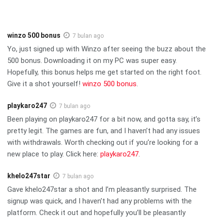
winzo 500 bonus
7 bulan ago
Yo, just signed up with Winzo after seeing the buzz about the
500 bonus. Downloading it on my PC was super easy.
Hopefully, this bonus helps me get started on the right foot.
Give it a shot yourself!
winzo 500 bonus
.
playkaro247
7 bulan ago
Been playing on playkaro247 for a bit now, and gotta say, it’s
pretty legit. The games are fun, and I haven’t had any issues
with withdrawals. Worth checking out if you’re looking for a
new place to play. Click here:
playkaro247
.
khelo247star
7 bulan ago
Gave khelo247star a shot and I’m pleasantly surprised. The
signup was quick, and I haven’t had any problems with the
platform. Check it out and hopefully you’ll be pleasantly