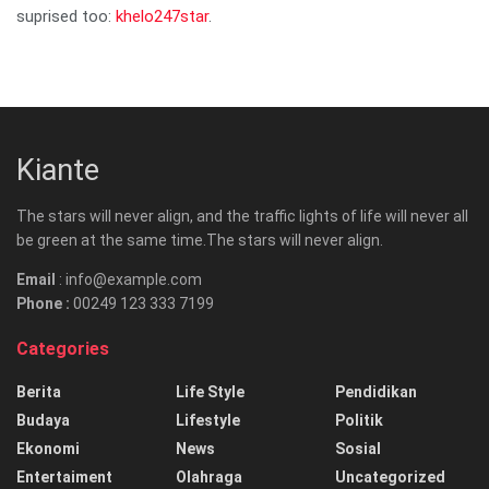
suprised too:
khelo247star
.
Kiante
The stars will never align, and the traffic lights of life will never all
be green at the same time.The stars will never align.
Email
: info@example.com
Phone :
00249 123 333 7199
Categories
Berita
Life Style
Pendidikan
Budaya
Lifestyle
Politik
Ekonomi
News
Sosial
Entertaiment
Olahraga
Uncategorized