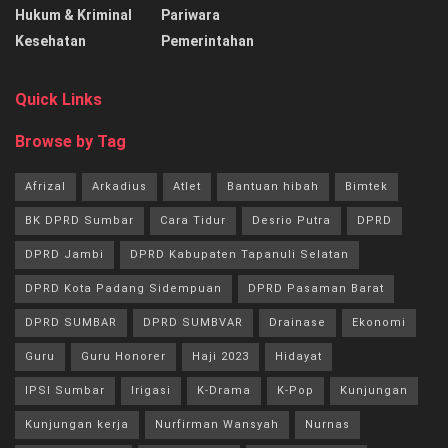
Hukum & Kriminal
Pariwara
Kesehatan
Pemerintahan
Quick Links
Browse by Tag
Afrizal
Arkadius
Atlet
Bantuan hibah
Bimtek
BK DPRD Sumbar
Cara Tidur
Desrio Putra
DPRD
DPRD Jambi
DPRD Kabupaten Tapanuli Selatan
DPRD Kota Padang Sidempuan
DPRD Pasaman Barat
DPRD SUMBAR
DPRD SUMBVAR
Drainase
Ekonomi
Guru
Guru Honorer
Haji 2023
Hidayat
IPSI Sumbar
Irigasi
K-Drama
K-Pop
Kunjungan
Kunjungan kerja
Nurfirman Wansyah
Nurnas